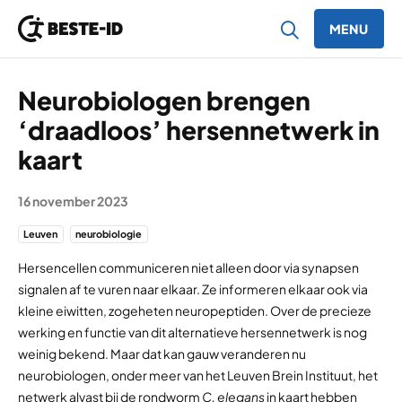
MENU
Ga naar inhoud
Neurobiologen brengen
‘draadloos’ hersennetwerk in
kaart
16 november 2023
Leuven
neurobiologie
Hersencellen communiceren niet alleen door via synapsen
signalen af te vuren naar elkaar. Ze informeren elkaar ook via
kleine eiwitten, zogeheten neuropeptiden. Over de precieze
werking en functie van dit alternatieve hersennetwerk is nog
weinig bekend. Maar dat kan gauw veranderen nu
neurobiologen, onder meer van het Leuven Brein Instituut, het
netwerk alvast bij de rondworm
C. elegans
in kaart hebben