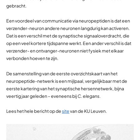
gebracht.
Een voordeel van communicatie via neuropeptiden is dat een
verzender-neuron andere neuronen langdurig kan activeren.
Dat is een verschil met de synaptische signaaloverdracht, die
op een veel kortere tijdspanne werkt. Een ander verschil is dat
verzender- en ontvanger-neuronen niet fysiek met elkaar
verbonden hoeven te zijn.
De samenstelling van de eerste overzichtskaart van het
neuropeptide-netwerk is een mijlpaal, vergelijkbaar met de
eerste kartering van het synaptische hersennetwerk, bijna
veertig jaar geleden – eveneens bij
C. elegans
.
Lees het hele bericht op de
site
van de KU Leuven.