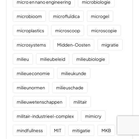
micro en nano engineering
microbiologie
microbioom
microfluïdica
microgel
microplastics
microscoop
microscopie
microsystems
Midden-Oosten
migratie
milieu
milieubeleid
milieubiologie
milieueconomie
milieukunde
milieunormen
milieuschade
milieuwetenschappen
militair
militair-industrieel-complex
mimicry
mindfullness
MIT
mitigatie
MKB