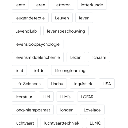
lente
leren
letteren
letterkunde
leugendetectie
Leuven
leven
Levend Lab
levensbeschouwing
levenslooppsychologie
levensmiddelenchemie
Lezen
lichaam
licht
liefde
life long learning
Life Sciences
Lindau
linguïstiek
LISA
literatuur
LLM
LLM's
LOFAR
long-nierapparaat
longen
Lovelace
luchtvaart
luchtvaarttechniek
LUMC