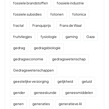
fossiele brandstoffen
fossiele industrie
fossiele subsidies
fotonen
fotonica
fractal
Franquiprijs
Frans de Waal
fruitvliegjes
fysiologie
gaming
Gaza
gedrag
gedragsbiologie
gedragseconomie
gedragswetenschap
Gedragswetenschappen
geestelijke verzorging
gelijkheid
geluid
gender
geneeskunde
geneesmiddelen
genen
generaties
generatieve AI