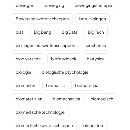
bewegen
beweging
bewegingstherapie
Bewegingswetenschappen
bezuinigingen
bias
Big Bang
Big Data
Big Tech
bio-ingenieurswetenschappen
biochemie
biodiversiteit
biofeedback
biofysica
biologie
biologische psychologie
biomarker
biomassa
biomateriaal
biomaterialen
biomechanica
biomedisch
biomedische technologie
biomedische wetenschappen
bioprinten