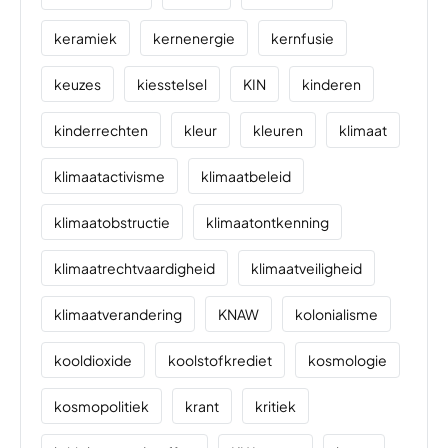
keramiek
kernenergie
kernfusie
keuzes
kiesstelsel
KIN
kinderen
kinderrechten
kleur
kleuren
klimaat
klimaatactivisme
klimaatbeleid
klimaatobstructie
klimaatontkenning
klimaatrechtvaardigheid
klimaatveiligheid
klimaatverandering
KNAW
kolonialisme
kooldioxide
koolstofkrediet
kosmologie
kosmopolitiek
krant
kritiek