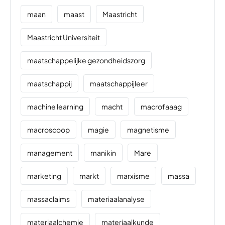
maan
maast
Maastricht
Maastricht Universiteit
maatschappelijke gezondheidszorg
maatschappij
maatschappijleer
machine learning
macht
macrofaaag
macroscoop
magie
magnetisme
management
manikin
Mare
marketing
markt
marxisme
massa
massaclaims
materiaalanalyse
materiaalchemie
materiaalkunde