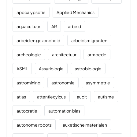
apocalypsofie
Applied Mechanics
aquacultuur
AR
arbeid
arbeid en gezondheid
arbeidsmigranten
archeologie
architectuur
armoede
ASML
Assyriologie
astrobiologie
astromining
astronomie
asymmetrie
atlas
attentiecylcus
audit
autisme
autocratie
automation bias
autonome robots
auxetische materialen