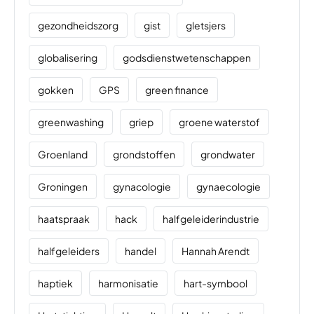
gezondheidszorg
gist
gletsjers
globalisering
godsdienstwetenschappen
gokken
GPS
green finance
greenwashing
griep
groene waterstof
Groenland
grondstoffen
grondwater
Groningen
gynacologie
gynaecologie
haatspraak
hack
halfgeleiderindustrie
halfgeleiders
handel
Hannah Arendt
haptiek
harmonisatie
hart-symbool