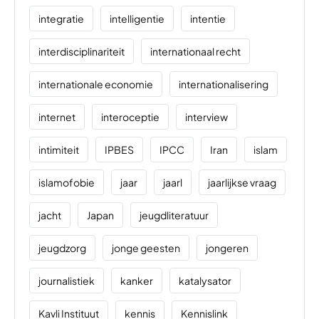
integratie
intelligentie
intentie
interdisciplinariteit
internationaal recht
internationale economie
internationalisering
internet
interoceptie
interview
intimiteit
IPBES
IPCC
Iran
islam
islamofobie
jaar
jaarl
jaarlijkse vraag
jacht
Japan
jeugdliteratuur
jeugdzorg
jonge geesten
jongeren
journalistiek
kanker
katalysator
Kavli Instituut
kennis
Kennislink