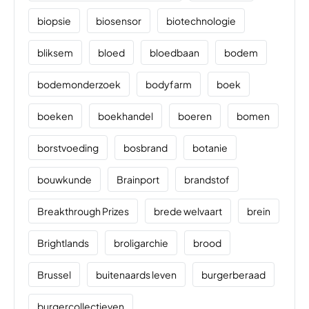
biopsie
biosensor
biotechnologie
bliksem
bloed
bloedbaan
bodem
bodemonderzoek
bodyfarm
boek
boeken
boekhandel
boeren
bomen
borstvoeding
bosbrand
botanie
bouwkunde
Brainport
brandstof
Breakthrough Prizes
brede welvaart
brein
Brightlands
broligarchie
brood
Brussel
buitenaards leven
burgerberaad
burgercollectieven