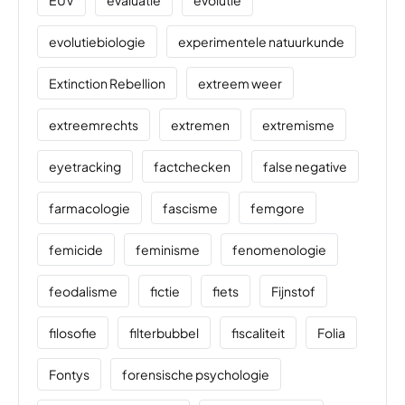
evolutiebiologie
experimentele natuurkunde
Extinction Rebellion
extreem weer
extreemrechts
extremen
extremisme
eyetracking
factchecken
false negative
farmacologie
fascisme
femgore
femicide
feminisme
fenomenologie
feodalisme
fictie
fiets
Fijnstof
filosofie
filterbubbel
fiscaliteit
Folia
Fontys
forensische psychologie