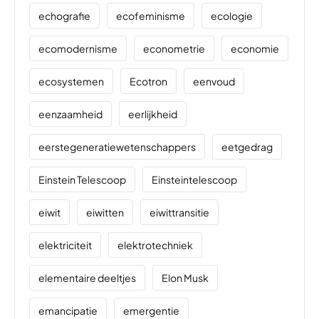
echografie
ecofeminisme
ecologie
ecomodernisme
econometrie
economie
ecosystemen
Ecotron
eenvoud
eenzaamheid
eerlijkheid
eerstegeneratiewetenschappers
eetgedrag
Einstein Telescoop
Einsteintelescoop
eiwit
eiwitten
eiwittransitie
elektriciteit
elektrotechniek
elementaire deeltjes
Elon Musk
emancipatie
emergentie