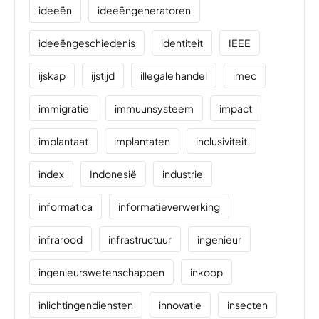
ideeën
ideeëngeneratoren
ideeëngeschiedenis
identiteit
IEEE
ijskap
ijstijd
illegale handel
imec
immigratie
immuunsysteem
impact
implantaat
implantaten
inclusiviteit
index
Indonesië
industrie
informatica
informatieverwerking
infrarood
infrastructuur
ingenieur
ingenieurswetenschappen
inkoop
inlichtingendiensten
innovatie
insecten