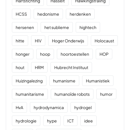
Hartstichting
Hasselt
Hawkingstraling
HCSS
hedonisme
herdenken
hersenen
het sublieme
hightech
hitte
HIV
Hoger Onderwijs
Holocaust
honger
hoop
hoortoestellen
HOP
hout
HRM
Hubrecht Instituut
Huizingalezing
humanisme
Humanistiek
humanitarisme
humanoïde robots
humor
HvA
hydrodynamica
hydrogel
hydrologie
hype
ICT
idee