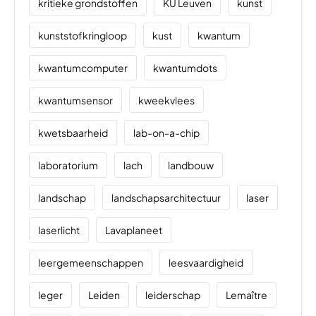
kritieke grondstoffen
KU Leuven
kunst
kunststofkringloop
kust
kwantum
kwantumcomputer
kwantumdots
kwantumsensor
kweekvlees
kwetsbaarheid
lab-on-a-chip
laboratorium
lach
landbouw
landschap
landschapsarchitectuur
laser
laserlicht
Lavaplaneet
leergemeenschappen
leesvaardigheid
leger
Leiden
leiderschap
Lemaître