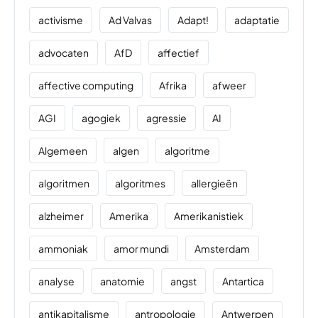
activisme
Ad Valvas
Adapt!
adaptatie
advocaten
AfD
affectief
affective computing
Afrika
afweer
AGI
agogiek
agressie
AI
Algemeen
algen
algoritme
algoritmen
algoritmes
allergieën
alzheimer
Amerika
Amerikanistiek
ammoniak
amor mundi
Amsterdam
analyse
anatomie
angst
Antartica
antikapitalisme
antropologie
Antwerpen