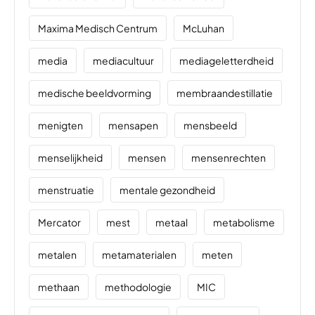
Maxima Medisch Centrum
McLuhan
media
mediacultuur
mediageletterdheid
medische beeldvorming
membraandestillatie
menigten
mensapen
mensbeeld
menselijkheid
mensen
mensenrechten
menstruatie
mentale gezondheid
Mercator
mest
metaal
metabolisme
metalen
metamaterialen
meten
methaan
methodologie
MIC