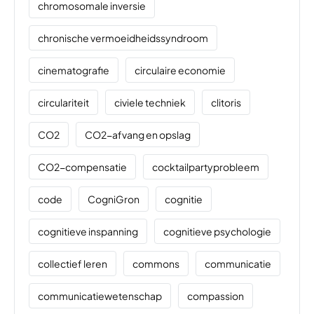
chromosomale inversie
chronische vermoeidheidssyndroom
cinematografie
circulaire economie
circulariteit
civiele techniek
clitoris
CO2
CO2-afvang en opslag
CO2-compensatie
cocktailpartyprobleem
code
CogniGron
cognitie
cognitieve inspanning
cognitieve psychologie
collectief leren
commons
communicatie
communicatiewetenschap
compassion