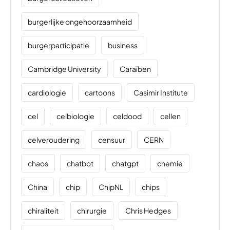
burgerlijke ongehoorzaamheid
burgerparticipatie
business
Cambridge University
Caraïben
cardiologie
cartoons
Casimir Institute
cel
celbiologie
celdood
cellen
celveroudering
censuur
CERN
chaos
chatbot
chatgpt
chemie
China
chip
ChipNL
chips
chiraliteit
chirurgie
Chris Hedges