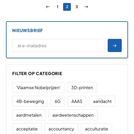
Berichten paginering
Vorige pagina
Pagina
Pagina
Pagina
Volgende pagina
1
2
3
NIEUWSBRIEF
*
E-MAILADRES
*
"
" geeft vereiste velden aan
AANME
FILTER OP CATEGORIE
'Vlaamse Nobelprijzen'
3D-printen
4B-beweging
6G
AAAS
aandacht
aardmetalen
aardwetenschappen
acceptatie
accountancy
acculturatie