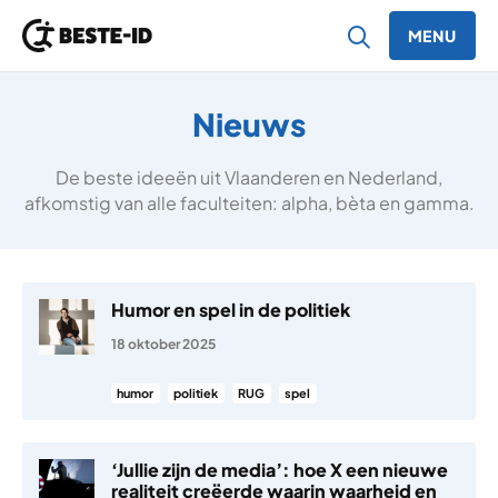
MENU
Ga naar inhoud
Nieuws
De beste ideeën uit Vlaanderen en Nederland,
afkomstig van alle faculteiten: alpha, bèta en gamma.
Humor en spel in de politiek
18 oktober 2025
humor
politiek
RUG
spel
‘Jullie zijn de media’: hoe X een nieuwe
realiteit creëerde waarin waarheid en