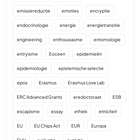
emissiereductie
emoties
encryptie
endocrinologie
energie
energietransitie
engineering
enthousiasme
entomologie
entryisme
Eoceen
epidemieën
epidemiologie
epistemische selectie
epos
Erasmus
Erasmus Love Lab
ERC Advanced Grants
eredoctoraat
ESB
escapisme
essay
ethiek
etniciteit
EU
EU Chips Act
EUR
Europa
EUV
evaluatie
evolutie