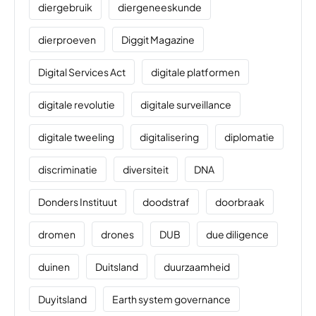
diergebruik
diergeneeskunde
dierproeven
Diggit Magazine
Digital Services Act
digitale platformen
digitale revolutie
digitale surveillance
digitale tweeling
digitalisering
diplomatie
discriminatie
diversiteit
DNA
Donders Instituut
doodstraf
doorbraak
dromen
drones
DUB
due diligence
duinen
Duitsland
duurzaamheid
Duyitsland
Earth system governance