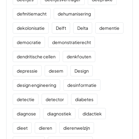
definitiemacht
dehumanisering
dekolonisatie
Delft
Delta
dementie
democratie
demonstratierecht
dendritische cellen
denkfouten
depressie
desem
Design
design engineering
desinformatie
detectie
detector
diabetes
diagnose
diagnostiek
didactiek
dieet
dieren
dierenwelzijn