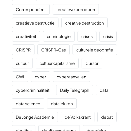
Correspondent
creatieve beroepen
creatieve destructie
creative destruction
creativiteit
criminologie
crises
crisis
CRISPR
CRISPR-Cas
culturele geografie
cultuur
cultuurkapitalisme
Cursor
CWI
cyber
cyberaanvallen
cybercriminaliteit
Daily Telegraph
data
data science
datalekken
De Jonge Academie
de Volkskrant
debat
deeltjes
deeltjesvertrager
deepfake