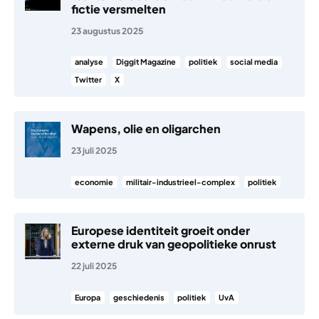
fictie versmelten
23 augustus 2025
analyse
Diggit Magazine
politiek
social media
Twitter
X
Wapens, olie en oligarchen
23 juli 2025
economie
militair-industrieel-complex
politiek
Europese identiteit groeit onder
externe druk van geopolitieke onrust
22 juli 2025
Europa
geschiedenis
politiek
UvA