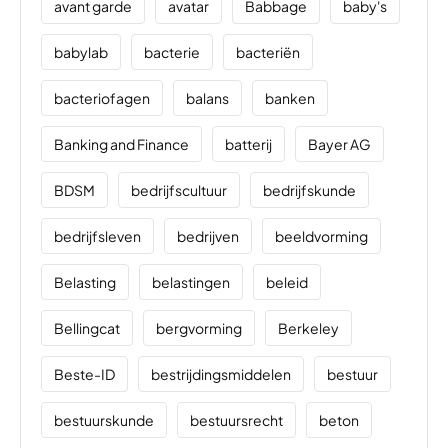
avant garde
avatar
Babbage
baby's
babylab
bacterie
bacteriën
bacteriofagen
balans
banken
Banking and Finance
batterij
Bayer AG
BDSM
bedrijfscultuur
bedrijfskunde
bedrijfsleven
bedrijven
beeldvorming
Belasting
belastingen
beleid
Bellingcat
bergvorming
Berkeley
Beste-ID
bestrijdingsmiddelen
bestuur
bestuurskunde
bestuursrecht
beton