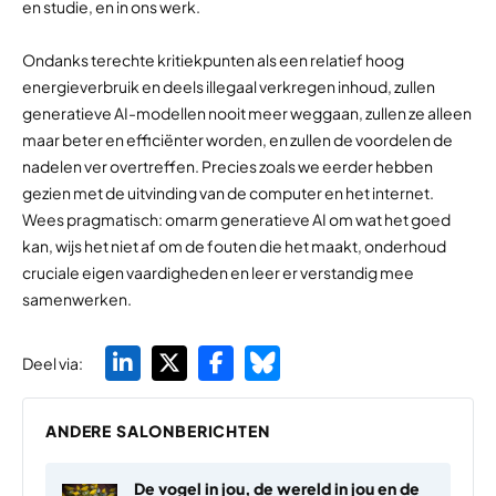
en studie, en in ons werk.
Ondanks terechte kritiekpunten als een relatief hoog
energieverbruik en deels illegaal verkregen inhoud, zullen
generatieve AI-modellen nooit meer weggaan, zullen ze alleen
maar beter en efficiënter worden, en zullen de voordelen de
nadelen ver overtreffen. Precies zoals we eerder hebben
gezien met de uitvinding van de computer en het internet.
Wees pragmatisch: omarm generatieve AI om wat het goed
kan, wijs het niet af om de fouten die het maakt, onderhoud
cruciale eigen vaardigheden en leer er verstandig mee
samenwerken.
Deel via:
ANDERE SALONBERICHTEN
De vogel in jou, de wereld in jou en de