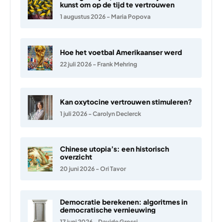
kunst om op de tijd te vertrouwen
1 augustus 2026
-
Maria Popova
Hoe het voetbal Amerikaanser werd
22 juli 2026
-
Frank Mehring
Kan oxytocine vertrouwen stimuleren?
1 juli 2026
-
Carolyn Declerck
Chinese utopia’s: een historisch
overzicht
20 juni 2026
-
Ori Tavor
Democratie berekenen: algoritmes in
democratische vernieuwing
17 juni 2026
-
Davide Grossi