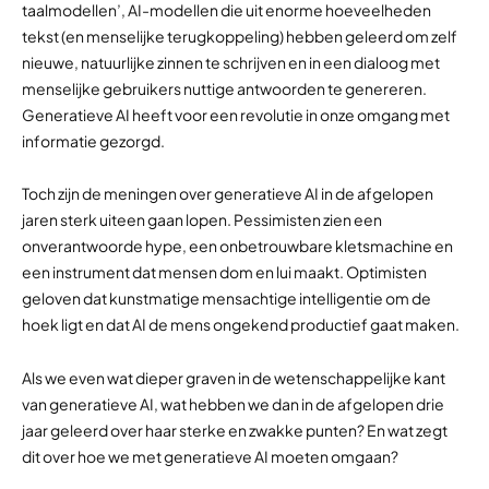
taalmodellen’, AI-modellen die uit enorme hoeveelheden
tekst (en menselijke terugkoppeling) hebben geleerd om zelf
nieuwe, natuurlijke zinnen te schrijven en in een dialoog met
menselijke gebruikers nuttige antwoorden te genereren.
Generatieve AI heeft voor een revolutie in onze omgang met
informatie gezorgd.
Toch zijn de meningen over generatieve AI in de afgelopen
jaren sterk uiteen gaan lopen. Pessimisten zien een
onverantwoorde hype, een onbetrouwbare kletsmachine en
een instrument dat mensen dom en lui maakt. Optimisten
geloven dat kunstmatige mensachtige intelligentie om de
hoek ligt en dat AI de mens ongekend productief gaat maken.
Als we even wat dieper graven in de wetenschappelijke kant
van generatieve AI, wat hebben we dan in de afgelopen drie
jaar geleerd over haar sterke en zwakke punten? En wat zegt
dit over hoe we met generatieve AI moeten omgaan?