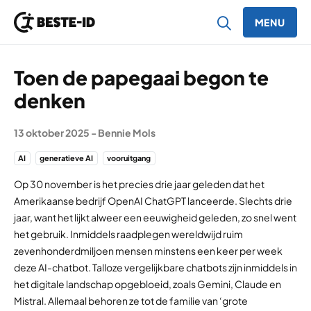
MENU
Ga naar inhoud
Toen de papegaai begon te
denken
13 oktober 2025
-
Bennie Mols
AI
generatieve AI
vooruitgang
Op 30 november is het precies drie jaar geleden dat het
Amerikaanse bedrijf OpenAI ChatGPT lanceerde. Slechts drie
jaar, want het lijkt alweer een eeuwigheid geleden, zo snel went
het gebruik. Inmiddels raadplegen wereldwijd ruim
zevenhonderdmiljoen mensen minstens een keer per week
deze AI-chatbot. Talloze vergelijkbare chatbots zijn inmiddels in
het digitale landschap opgebloeid, zoals Gemini, Claude en
Mistral. Allemaal behoren ze tot de familie van ‘grote