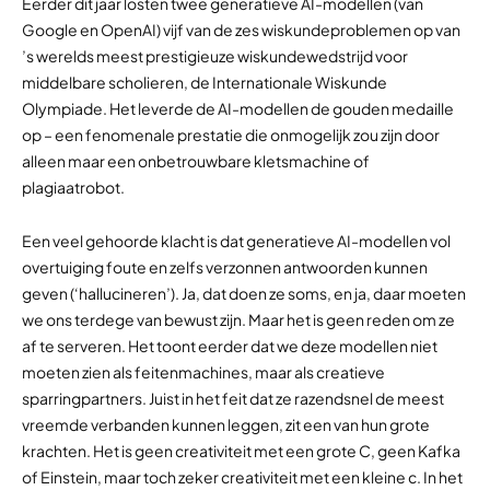
Eerder dit jaar losten twee generatieve AI-modellen (van
Google en OpenAI) vijf van de zes wiskundeproblemen op van
’s werelds meest prestigieuze wiskundewedstrijd voor
middelbare scholieren, de Internationale Wiskunde
Olympiade. Het leverde de AI-modellen de gouden medaille
op – een fenomenale prestatie die onmogelijk zou zijn door
alleen maar een onbetrouwbare kletsmachine of
plagiaatrobot.
Een veel gehoorde klacht is dat generatieve AI-modellen vol
overtuiging foute en zelfs verzonnen antwoorden kunnen
geven (‘hallucineren’). Ja, dat doen ze soms, en ja, daar moeten
we ons terdege van bewust zijn. Maar het is geen reden om ze
af te serveren. Het toont eerder dat we deze modellen niet
moeten zien als feitenmachines, maar als creatieve
sparringpartners. Juist in het feit dat ze razendsnel de meest
vreemde verbanden kunnen leggen, zit een van hun grote
krachten. Het is geen creativiteit met een grote C, geen Kafka
of Einstein, maar toch zeker creativiteit met een kleine c. In het