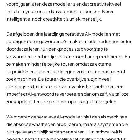
voorbijgaan laten deze modellen zien dat creativiteit veel
minder mysterieus is dan veel mensen denken. Noch
intelligentie, noch creativiteit is uniek menselijk.
De afgelopen drie jaar zijn generatieve AI-modellen met
sprongen beter geworden. Ze maken minder redeneerfouten
doordat ze leren hun denkproces stap voor stap te
verwoorden, een beetje zoals mensen hardop redeneren. En
ze maken minder feitelijke fouten omdat ze externe
hulpmiddelen kunnen raadplegen, zoals rekenmachines of
zoekmachines. De fouten die overblijven, zijn in veel
alledaagse situaties te overzien: vaak is het sneller om een
imperfect AI-antwoord te verbeteren dan om zelf, via talloze
zoekopdrachten, de perfecte oplossing uit te vogelen.
We moeten generatieve AI-modellen niet zien als machines
die absolute waarheden produceren, maar als systemen die
nuttige waarschijnlijkheden genereren. Hun rationaliteit is
beperkt, net zoals de menselijke rationaliteit ook beperkt is,