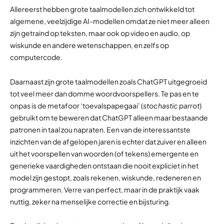
Allereerst hebben grote taalmodellen zich ontwikkeld tot
algemene, veelzijdige AI-modellen omdat ze niet meer alleen
zijn getraind op teksten, maar ook op video en audio, op
wiskunde en andere wetenschappen, en zelfs op
computercode.
Daarnaast zijn grote taalmodellen zoals ChatGPT uitgegroeid
tot veel meer dan domme woordvoorspellers. Te pas en te
onpas is de metafoor ‘toevalspapegaai’ (
stochastic parrot
)
gebruikt om te beweren dat ChatGPT alleen maar bestaande
patronen in taal zou napraten. Een van de interessantste
inzichten van de afgelopen jaren is echter dat zuiver en alleen
uit het voorspellen van woorden (of tekens) emergente en
generieke vaardigheden ontstaan die nooit expliciet in het
model zijn gestopt, zoals rekenen, wiskunde, redeneren en
programmeren. Verre van perfect, maar in de praktijk vaak
nuttig, zeker na menselijke correctie en bijsturing.