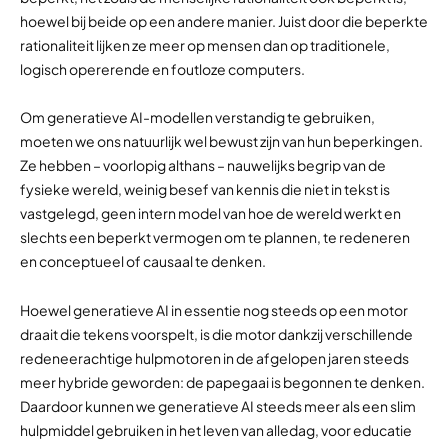
hoewel bij beide op een andere manier. Juist door die beperkte
rationaliteit lijken ze meer op mensen dan op traditionele,
logisch opererende en foutloze computers.
Om generatieve AI-modellen verstandig te gebruiken,
moeten we ons natuurlijk wel bewust zijn van hun beperkingen.
Ze hebben – voorlopig althans – nauwelijks begrip van de
fysieke wereld, weinig besef van kennis die niet in tekst is
vastgelegd, geen intern model van hoe de wereld werkt en
slechts een beperkt vermogen om te plannen, te redeneren
en conceptueel of causaal te denken.
Hoewel generatieve AI in essentie nog steeds op een motor
draait die tekens voorspelt, is die motor dankzij verschillende
redeneerachtige hulpmotoren in de afgelopen jaren steeds
meer hybride geworden: de papegaai is begonnen te denken.
Daardoor kunnen we generatieve AI steeds meer als een slim
hulpmiddel gebruiken in het leven van alledag, voor educatie