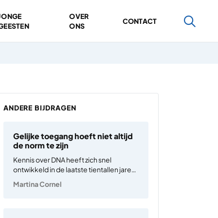
JONGE
OVER
CONTACT
GEESTEN
ONS
ANDERE BIJDRAGEN
Gelijke toegang hoeft niet altijd
de norm te zijn
Kennis over DNA heeft zich snel
ontwikkeld in de laatste tientallen jaren.
Maar het komt maar langzaam ter
Martina Cornel
beschikking voor burgers en patiënten.
Waar ik anders over ben gaan denken is
over ‘gelijke toegang’ als norm. In de