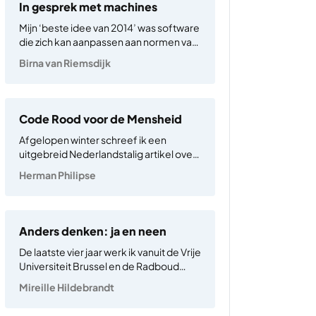
gezondheidszorg en…
In gesprek met machines
Mijn ‘beste idee van 2014’ was software
die zich kan aanpassen aan normen van
mensen. Het doel was mensen
Birna van Riemsdijk
ondersteuning te bieden in het
dagelijks leven met respect voor hun
waarden en die van hun naasten. Dit is
belangrijk omdat…
Code Rood voor de Mensheid
Afgelopen winter schreef ik een
uitgebreid Nederlandstalig artikel over
de hedendaagse opwarming van de
Herman Philipse
Aarde voor het Rechtsgeleerd Magazijn
Themis. Ik kan het niet laten de eerste
alinea hier te citeren, omdat het artikel
pas in 2023 zal verschijnen: “De…
Anders denken: ja en neen
De laatste vier jaar werk ik vanuit de Vrije
Universiteit Brussel en de Radboud
Universiteit in Nijmegen met een team
Mireille Hildebrandt
van juristen en informatici aan ICT in het
recht, oftewel de inzet van ‘legal tech’ in