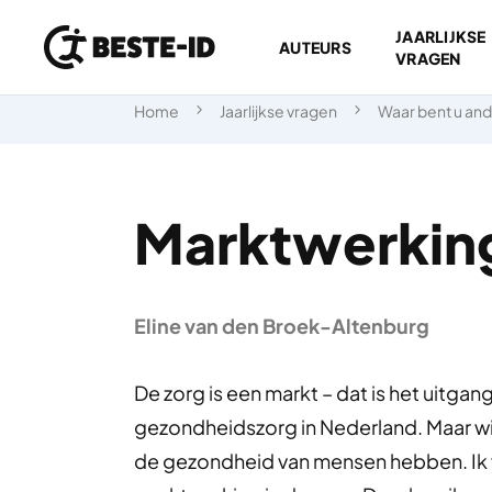
JAARLIJKSE
AUTEURS
VRAGEN
Ga naar inhoud
Home
Jaarlijkse vragen
Waar bent u an
Marktwerking
Eline van den Broek-Altenburg
De zorg is een markt – dat is het uitga
gezondheidszorg in Nederland. Maar wi
de gezondheid van mensen hebben. Ik v