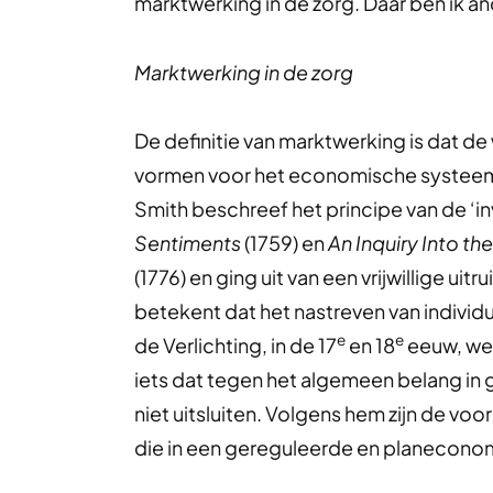
marktwerking in de zorg. Daar ben ik a
Marktwerking in de zorg
De definitie van marktwerking is dat d
vormen voor het economische systeem
Smith beschreef het principe van de ‘inv
Sentiments
(1759) en
An Inquiry Into t
(1776) en ging uit van een vrijwillige ui
betekent dat het nastreven van individ
e
e
de Verlichting, in de 17
en 18
eeuw, wer
iets dat tegen het algemeen belang in g
niet uitsluiten. Volgens hem zijn de vo
die in een gereguleerde en planecono