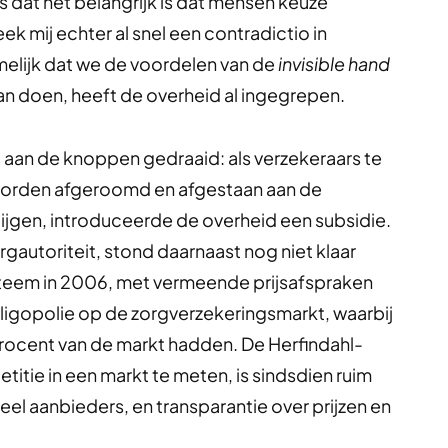
 dat het belangrijk is dat mensen keuze
 mij echter al snel een contradictio in
amelijk dat we de voordelen van de
invisible hand
kan doen, heeft de overheid al ingegrepen.
at aan de knoppen gedraaid: als verzekeraars te
worden afgeroomd en afgestaan aan de
stijgen, introduceerde de overheid een subsidie.
autoriteit, stond daarnaast nog niet klaar
ysteem in 2006, met vermeende prijsafspraken
 oligopolie op de zorgverzekeringsmarkt, waarbij
procent van de markt hadden. De Herfindahl-
tie in een markt te meten, is sindsdien ruim
eel aanbieders, en transparantie over prijzen en