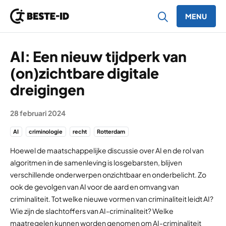
MENU
Ga naar inhoud
AI: Een nieuw tijdperk van
(on)zichtbare digitale
dreigingen
28 februari 2024
AI
criminologie
recht
Rotterdam
Hoewel de maatschappelijke discussie over AI en de rol van
algoritmen in de samenleving is losgebarsten, blijven
verschillende onderwerpen onzichtbaar en onderbelicht. Zo
ook de gevolgen van AI voor de aard en omvang van
criminaliteit. Tot welke nieuwe vormen van criminaliteit leidt AI?
Wie zijn de slachtoffers van AI-criminaliteit? Welke
maatregelen kunnen worden genomen om AI-criminaliteit