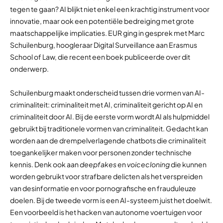
tegen te gaan? AI blijkt niet enkel een krachtig instrument voor
innovatie, maar ook een potentiële bedreiging met grote
maatschappelijke implicaties. EUR ging in gesprek met Marc
Schuilenburg, hoogleraar Digital Surveillance aan Erasmus
School of Law, die recent een boek publiceerde over dit
onderwerp.
Schuilenburg maakt onderscheid tussen drie vormen van AI-
criminaliteit: criminaliteit met AI, criminaliteit gericht op AI en
criminaliteit door AI. Bij de eerste vorm wordt AI als hulpmiddel
gebruikt bij traditionele vormen van criminaliteit. Gedacht kan
worden aan de drempelverlagende chatbots die criminaliteit
toegankelijker maken voor personen zonder technische
kennis. Denk ook aan
deepfakes
en
voicecloning
die kunnen
worden gebruikt voor strafbare delicten als het verspreiden
van desinformatie en voor pornografische en frauduleuze
doelen. Bij de tweede vorm is een AI-systeem juist het doelwit.
Een voorbeeld is het hacken van autonome voertuigen voor