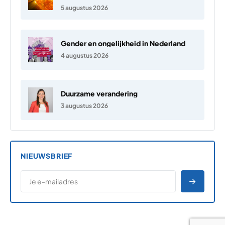
5 augustus 2026
Gender en ongelijkheid in Nederland
4 augustus 2026
Duurzame verandering
3 augustus 2026
NIEUWSBRIEF
*
E-MAILADRES
*
"
" geeft vereiste velden aan
AANME