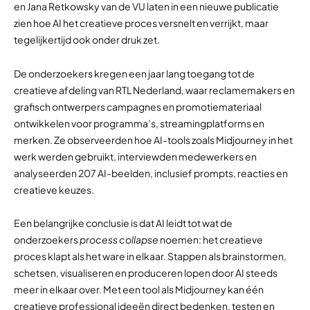
en Jana Retkowsky van de VU laten in een nieuwe publicatie
zien hoe AI het creatieve proces versnelt en verrijkt, maar
tegelijkertijd ook onder druk zet.
De onderzoekers kregen een jaar lang toegang tot de
creatieve afdeling van RTL Nederland, waar reclamemakers en
grafisch ontwerpers campagnes en promotiemateriaal
ontwikkelen voor programma’s, streamingplatforms en
merken. Ze observeerden hoe AI-tools zoals Midjourney in het
werk werden gebruikt, interviewden medewerkers en
analyseerden 207 AI-beelden, inclusief prompts, reacties en
creatieve keuzes.
Een belangrijke conclusie is dat AI leidt tot wat de
onderzoekers
process collapse
noemen: het creatieve
proces klapt als het ware in elkaar. Stappen als brainstormen,
schetsen, visualiseren en produceren lopen door AI steeds
meer in elkaar over. Met een tool als Midjourney kan één
creatieve professional ideeën direct bedenken, testen en