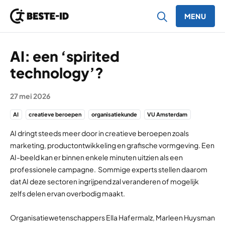
MENU
Ga naar inhoud
AI: een ‘spirited
technology’?
27 mei 2026
AI
creatieve beroepen
organisatiekunde
VU Amsterdam
AI dringt steeds meer door in creatieve beroepen zoals
marketing, productontwikkeling en grafische vormgeving. Een
AI-beeld kan er binnen enkele minuten uitzien als een
professionele campagne. Sommige experts stellen daarom
dat AI deze sectoren ingrijpend zal veranderen of mogelijk
zelfs delen ervan overbodig maakt.
Organisatiewetenschappers Ella Hafermalz, Marleen Huysman