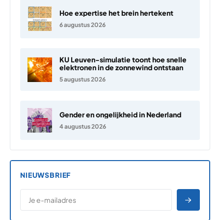
Hoe expertise het brein hertekent
6 augustus 2026
KU Leuven-simulatie toont hoe snelle
elektronen in de zonnewind ontstaan
5 augustus 2026
Gender en ongelijkheid in Nederland
4 augustus 2026
NIEUWSBRIEF
*
E-MAILADRES
*
"
" geeft vereiste velden aan
AANME