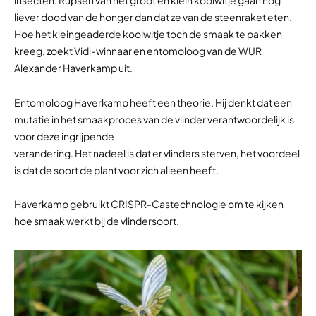
insecten. Rupsen van het groot en klein koolwitje gaan nog
liever dood van de honger dan dat ze van de steenraket eten.
Hoe het kleingeaderde koolwitje toch de smaak te pakken
kreeg, zoekt Vidi-winnaar en entomoloog van de WUR
Alexander Haverkamp uit.
Entomoloog Haverkamp heeft een theorie. Hij denkt dat een
mutatie in het smaakproces van de vlinder verantwoordelijk is
voor deze ingrijpende
verandering. Het nadeel is dat er vlinders sterven, het voordeel
is dat de soort de plant voor zich alleen heeft.
Haverkamp gebruikt CRISPR-Castechnologie om te kijken
hoe smaak werkt bij de vlindersoort.