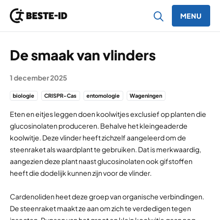
MENU
Ga naar inhoud
De smaak van vlinders
1 december 2025
biologie
CRISPR-Cas
entomologie
Wageningen
Eten en eitjes leggen doen koolwitjes exclusief op planten die
glucosinolaten produceren. Behalve het kleingeaderde
koolwitje. Deze vlinder heeft zichzelf aangeleerd om de
steenraket als waardplant te gebruiken. Dat is merkwaardig,
aangezien deze plant naast glucosinolaten ook gifstoffen
heeft die dodelijk kunnen zijn voor de vlinder.
Cardenoliden heet deze groep van organische verbindingen.
De steenraket maakt ze aan om zich te verdedigen tegen