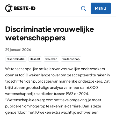
MENU
Ga naar inhoud
Discriminatie vrouwelijke
wetenschappers
29 januari 2026
discriminatie
Hasselt
vrouwen
wetenschap
Wetenschappelijke artikelen van vrouwelijke onderzoekers
doen er tot 10 weken langer over om geaccepteerd te raken in
tijdschriften dan publicaties van mannelijke onderzoekers. Dat
blijkt uit een grootschalige analyse van meer dan 6.000
wetenschappelijke artikelen tussen 1963 en 2024.
“Wetenschap is een erg competitieve omgeving, je moet
publiceren om hogerop te raken in je carrière. Dan is deze
genderkloof met 10 weken extra wachttijd echt wel een