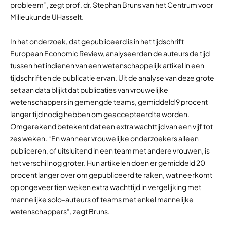
probleem”, zegt prof. dr. Stephan Bruns van het Centrum voor
Milieukunde UHasselt.
In het onderzoek, dat gepubliceerd is in het tijdschrift
European Economic Review, analyseerden de auteurs de tijd
tussen het indienen van een wetenschappelijk artikel in een
tijdschrift en de publicatie ervan. Uit de analyse van deze grote
set aan data blijkt dat publicaties van vrouwelijke
wetenschappers in gemengde teams, gemiddeld 9 procent
langer tijd nodig hebben om geaccepteerd te worden.
Omgerekend betekent dat een extra wachttijd van een vijf tot
zes weken. “En wanneer vrouwelijke onderzoekers alleen
publiceren, of uitsluitend in een team met andere vrouwen, is
het verschil nog groter. Hun artikelen doen er gemiddeld 20
procent langer over om gepubliceerd te raken, wat neerkomt
op ongeveer tien weken extra wachttijd in vergelijking met
mannelijke solo-auteurs of teams met enkel mannelijke
wetenschappers”, zegt Bruns.