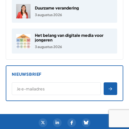
Duurzame verandering
3 augustus 2026
Het belang van digitale media voor
jongeren
3 augustus 2026
NIEUWSBRIEF
*
E-MAILADRES
*
"
" geeft vereiste velden aan
AANME