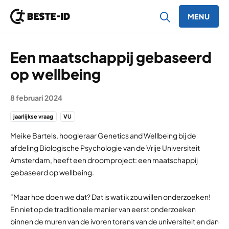
MENU
Ga naar inhoud
Een maatschappij gebaseerd
op wellbeing
8 februari 2024
jaarlijkse vraag
VU
Meike Bartels, hoogleraar Genetics and Wellbeing bij de
afdeling Biologische Psychologie van de Vrije Universiteit
Amsterdam, heeft een droomproject: een maatschappij
gebaseerd op wellbeing.
“Maar hoe doen we dat? Dat is wat ik zou willen onderzoeken!
En niet op de traditionele manier van eerst onderzoeken
binnen de muren van de ivoren torens van de universiteit en dan