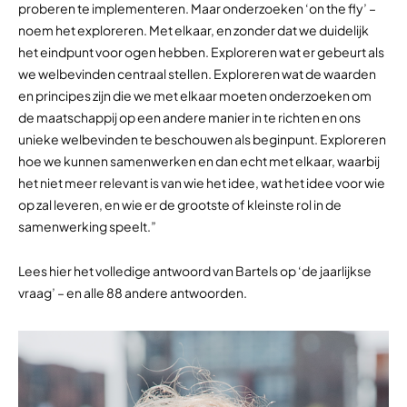
proberen te implementeren. Maar onderzoeken ‘on the fly’ –
noem het exploreren. Met elkaar, en zonder dat we duidelijk
het eindpunt voor ogen hebben. Exploreren wat er gebeurt als
we welbevinden centraal stellen. Exploreren wat de waarden
en principes zijn die we met elkaar moeten onderzoeken om
de maatschappij op een andere manier in te richten en ons
unieke welbevinden te beschouwen als beginpunt. Exploreren
hoe we kunnen samenwerken en dan echt met elkaar, waarbij
het niet meer relevant is van wie het idee, wat het idee voor wie
op zal leveren, en wie er de grootste of kleinste rol in de
samenwerking speelt.”
Lees hier het volledige antwoord van Bartels op ‘de jaarlijkse
vraag’ – en alle 88 andere antwoorden.