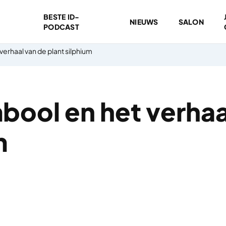
BESTE ID-
NIEUWS
SALON
PODCAST
verhaal van de plant silphium
bool en het verhaa
m