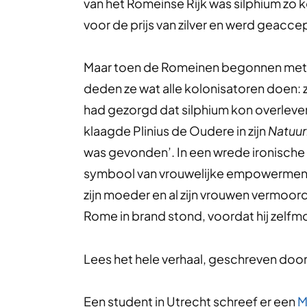
van het Romeinse Rijk was silphium zo
voor de prijs van zilver en werd geacce
Maar toen de Romeinen begonnen met hu
deden ze wat alle kolonisatoren doen:
had gezorgd dat silphium kon overleven
klaagde Plinius de Oudere in zijn
Natuurl
was gevonden’. In een wrede ironische 
symbool van vrouwelijke empowerment 
zijn moeder en al zijn vrouwen vermoordd
Rome in brand stond, voordat hij zelf
Lees het hele verhaal, geschreven doo
Een student in Utrecht schreef er een
M