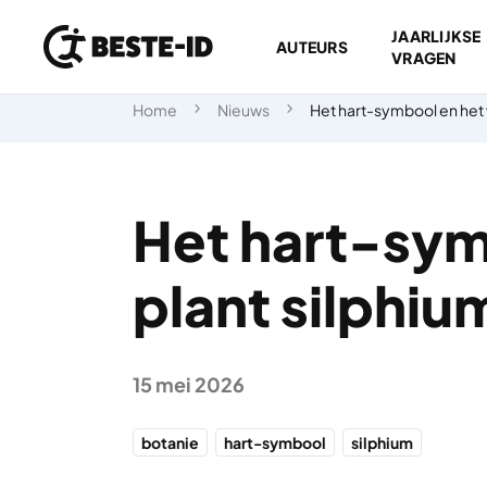
JAARLIJKSE
AUTEURS
VRAGEN
Ga naar inhoud
Home
Nieuws
Het hart-symbool en het 
Het hart-sym
plant silphiu
15 mei 2026
botanie
hart-symbool
silphium