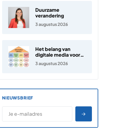
Duurzame
verandering
3 augustus 2026
Het belang van
digitale media voor
jongeren
3 augustus 2026
NIEUWSBRIEF
*
E-MAILADRES
*
"
" geeft vereiste velden aan
AANMELDEN