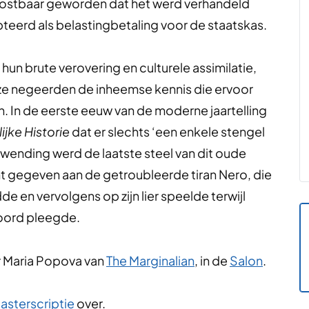
 kostbaar geworden dat het werd verhandeld
pteerd als belastingbetaling voor de staatskas.
n brute verovering en culturele assimilatie,
 ze negeerden de inheemse kennis die ervoor
. In de eerste eeuw van de moderne jaartelling
ijke Historie
dat er slechts ‘een enkele stengel
wending werd de laatste steel van dit oude
gegeven aan de getroubleerde tiran Nero, die
e en vervolgens op zijn lier speelde terwijl
moord pleegde.
r Maria Popova van
The Marginalian
, in de
Salon
.
asterscriptie
over.