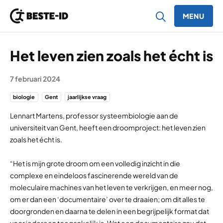
MENU
Ga naar inhoud
Het leven zien zoals het écht is
7 februari 2024
biologie
Gent
jaarlijkse vraag
Lennart Martens, professor systeembiologie aan de
universiteit van Gent, heeft een droomproject: het leven zien
zoals het écht is.
“Het is mijn grote droom om een volledig inzicht in die
complexe en eindeloos fascinerende wereld van de
moleculaire machines van het leven te verkrijgen, en meer nog,
om er dan een ‘documentaire’ over te draaien; om dit alles te
doorgronden en daarna te delen in een begrijpelijk format dat