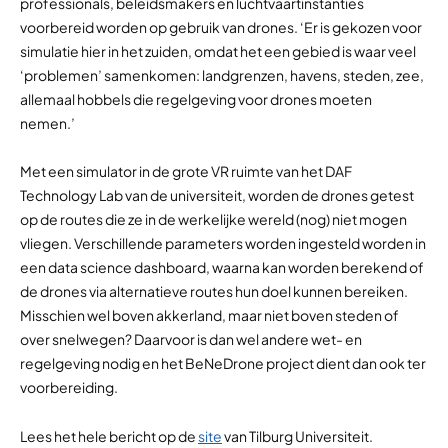
professionals, beleidsmakers en luchtvaartinstanties
voorbereid worden op gebruik van drones. ‘Er is gekozen voor
simulatie hier in het zuiden, omdat het een gebied is waar veel
‘problemen’ samenkomen: landgrenzen, havens, steden, zee,
allemaal hobbels die regelgeving voor drones moeten
nemen.’
Met een simulator in de grote VR ruimte van het DAF
Technology Lab van de universiteit, worden de drones getest
op de routes die ze in de werkelijke wereld (nog) niet mogen
vliegen. Verschillende parameters worden ingesteld worden in
een data science dashboard, waarna kan worden berekend of
de drones via alternatieve routes hun doel kunnen bereiken.
Misschien wel boven akkerland, maar niet boven steden of
over snelwegen? Daarvoor is dan wel andere wet- en
regelgeving nodig en het BeNeDrone project dient dan ook ter
voorbereiding.
Lees het hele bericht op de
site
van Tilburg Universiteit.