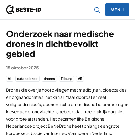
MENU
Ga naar inhoud
Onderzoek naar medische
drones in dichtbevolkt
gebied
15 oktober 2025
AI
data science
drones
Tilburg
VR
Drones die over je hoofd vliegen met medicijnen, bloedzakjes
en orgaandonaties: het kan al. Maar doordat er veel
veiligheidsrisico’s, economische en juridische belemmeringen
kleven aan dronevluchten, gebeurt dat in de praktijk nog niet
voor grote afstanden. Het gezamenlijke Belgische
Nederlandse project BeNeDrone heeft onlangs een grote
Europese subsidie van Interreg Vlaanderen Nederland