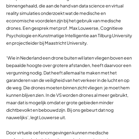
binnengehaald, die aan de hand van data science en virtual
reality simulaties onderzoekt wat de medische en
economische voordelen zijn bij het gebruik van medische
drones. Een gesprek met prof. Max Louwerse, Cognitieve
Psychologie en Kunstmatige Intelligentie aan Tilburg University
en projectleider bij Maastricht University.
‘Wie in Nederland een drone buiten wil laten vliegen boven een
bepaalde hoogte over grotere afstanden, heeft daarvoor een
vergunning nodig. Dat heeft allemaal te maken met het
garanderen van de veiligheid van het verkeer in de lucht en op
de weg. Die drones moeten binnen zicht vliegen: je moet hem
kunnen blijven zien. In de VS worden drones al meer gebruikt,
maar dat is mogelijk omdat er grote gebieden minder
dichtbevolkt en bebouwd zijn. Bij ons gebeurt dat nog
nauwelijks’, legt Louwerse uit.
Door virtuele oefenomgevingen kunnen medische