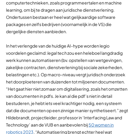
computertechnieken, zoals programmeertalen en machine
learning, om bij te dragen aan juridische dienstverlening.
Ondertussen bestaan er heel wat gelijkaardige software
packages en zelfs bedrijven (voornamelijk in de VS) die
dergelijke diensten aanbieden.
In het verlengde van de huidige AI-hype worden legio
voordelen geclaimd:
legal tech
zou een heleboel langdradig
werk kunnen automatiseren (bv. opstellen van wetgevingen,
zakelijke contracten, dienstverlening bij sociale zekerheden,
belastingen etc.). Op macro-niveau vergt juridisch onderzoek
het doorploeteren van duizenden tot miljoenen documenten.
“Het gaat hier niet zomaar om digitalisering, zoals het omzetten
van documenten in pdfs. Je kan al die pdf’s niet in detail
bestuderen, je hebt iets veel krachtiger nodig, een systeem
dat die documenten op een zinnige manier synthetiseert.” zegt
Hildebrandt, projectleider, professor in ‘Interfacing Law and
Technology’ aan de VUB en aanbevolen bij
50 women in
robotics 2023
. “Automatisering brengt echter heel wat