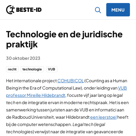
MENU
Ga naar inhoud
Technologie en de juridische
praktijk
30 oktober 2023
recht
technologie
VUB
Het internationale project
COHUBICOL
(Counting as a Human
Being in the Era of Computational Law), onder leiding van
VUB
professor Mireille Hildebrandt
, focuste vijf jaar lang op
legal
tech
en de integratie ervan in moderne rechtspraak. Het is een
samenwerking tussen juristen aan de VUB en informatici aan
de Radboud Universiteit, waar Hildebrandt
een leerstoel
heeft
bij de computer wetenschappen.
Legal tech
(
legal
technologies
) verwijst naar de integratie van geavanceerde