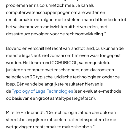
problemen en risico’s met zich mee. Je kan als
computerwetenschapper pogen om alle wetten en
rechtspraak in een algoritme te steken, maar dat kan leiden tot
het vastschroeven van inzichten uit het verleden, met
desastreuze gevolgen voor de rechtsontwikkeling.”
Bovendien verschilt het recht van land tot land, dus kunnen de
meeste
legal tech
niet zomaar om het even waar toegepast
worden. Het team rond COHUBICOL, samengesteld uit
juristen en computerwetenschappers, nam daarom een
selectie van 30 typische juridische technologieen
onder de
loep. Eén van de belangrijkste resultaten hiervan is
de
Typology of Legal Technologies
(een ​evaluatie-methode
op basis van een groot aantal types
legal tech
).
Mireille Hildebrandt. “De technologie zal hoe dan ook een
steeds belangrijkere rol spelen in allerlei aspecten die met
wetgeving en rechtspraak te maken hebben.”