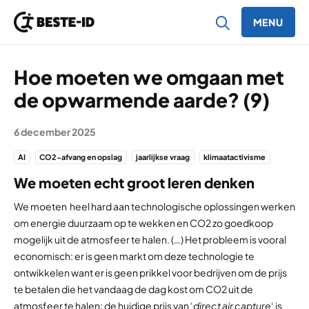
MENU
Ga naar inhoud
Hoe moeten we omgaan met
de opwarmende aarde? (9)
6 december 2025
AI
CO2-afvang en opslag
jaarlijkse vraag
klimaatactivisme
We moeten echt groot leren denken
We moeten heel hard aan technologische oplossingen werken
om energie duurzaam op te wekken en CO2 zo goedkoop
mogelijk uit de atmosfeer te halen. (…) Het probleem is vooral
economisch: er is geen markt om deze technologie te
ontwikkelen want er is geen prikkel voor bedrijven om de prijs
te betalen die het vandaag de dag kost om CO2 uit de
atmosfeer te halen: de huidige prijs van ‘
direct air capture
‘ is