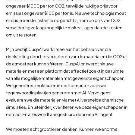
ongeveer $1000 per ton CO2, terwijl de huidige prijs voor
emissies ongeveer $100 per ton is. Nieuwe technologie moet
er dus in eerste instantie op gericht zijn om de prijs van CO2
verwijdering zo laag mogelijk te maken, lager dan de kosten
om uit te stoten.
Mijn bedrijf CuspAI werkt mee aan het behalen van die
doelstelling door het verbeteren van de materialen die CO2 uit
de atmosfeer kunnen filteren. CuspAI ontwerpt nieuwe
materialen met een platform dat effectief zoekt in de ruimte
van alle mogelijke materialen met gewenste eigenschappen.
We genereren moleculen in een computer zoals we
tegenwoordig plaatjes genereren met AI. Vervolgens
evalueren we die materialen via met AI versnelde chemische
simulaties. En uiteindelijk verifiëren we deze eigenschappen in
een lab. En alles wordt aangestuurd door een AI-agent.
We moeten echt groot leren denken. Kunnen we enorme