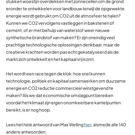
stukken woestijn overdekken met zonnecellen om de grond
eronder te ontwikkelen voor landbouw terwijl de opgewekte
energie wordt gebruikt om CO2 uit de atmosfeer te halen?
Kunnen we CO2 vervolgens vastleggen in bakstenen of
cement, of er met behulp van waterstof weer nieuwe
synthetische brandstof van maken? Er zijn oneindig veel
prachtige technologische oplossingen denkbaar, maar de
creatieve krachten worden pas echt gekatalyseerd als de
markt zich ontwikkelt en het kapitaal vrij komt.
Het wordt een race tegen de klok: hoe snel kunnen
technologie, politiek en kapitaal samenwerken om duurzame
energie en CO2 reductie commercieel winstgevend te
maken? Als we dat economische omslagpunt bereiken
voordat het klimaat zijn eigen onomkeerbare kantelpunten
bereikt, is er nog hoop.
Lees het hele antwoord van Max Welling
hier
, alsmede alle 140
andere antwoorden.