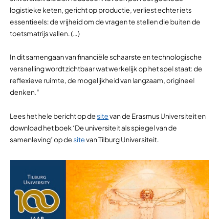
logistieke keten, gericht op productie, verliest echter iets
essentieels: de vrijheid om de vragen te stellen die buiten de
toetsmatrijs vallen. (…)
In dit samengaan van financiële schaarste en technologische
versnelling wordt zichtbaar wat werkelijk op het spel staat: de
reflexieve ruimte, de mogelijkheid van langzaam, origineel
denken.”
Lees het hele bericht op de
site
van de Erasmus Universiteit en
download het boek ‘De universiteit als spiegel van de
samenleving’ op de
site
van Tilburg Universiteit.