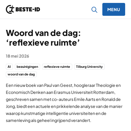
MENU
Ga naar inhoud
Woord van de dag:
‘reflexieve ruimte’
18 mei 2026
AI
bezuinigingen
reflexieve ruimte
Tilburg University
woord van de dag
Een nieuw boek van Paul van Geest, hoogleraar Theologie en
Economisch Denken aan Erasmus Universiteit Rotterdam,
geschreven samen met co-auteurs Emile Aarts en Ronald de
Jong, biedt een actuele en prikkelende analyse van de manier
waarop kunstmatige intelligentie universiteiten en de
samenleving als geheel ingrijpend verandert.