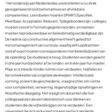
“Het onderwijs aan Nederlandse universiteiten is nu strak
georganiseerd rond toetsmatrices en afvinkbare
competenties. Leerdoelen moeten SMART (Specifiek,
Meetbaar, Acceptabel, Relevant, Tijdsgebonden) zijn, colleges
moeten vooraf in formats gegoten worden, en toetsen
moeten reproduceerbaar en beleidsmatig verdedigbaar zijn.
De nadruk op
constructive alignment
heeft geleid tot
micromanagement van curricula, waarbij zelfs opdrachten
vooraf exact moeten corresponderen met beleidsdoelen van
de opleiding. De studielast is hoog. Studenten worden geacht
in drie jaar hun bachelor af te ronden, en in één jaar hun master.
Maar er is steeds minder ruimte voor verdwalen, twijfelen en
het ontwikkelen van originele denkwijzen. Intellectuele
vorming, zo leert de geschiedenis, vraagt echter om ruimte
voor complexiteit, verwarring, tegenstrijdige opvattingen en
filosofische diepgang. Het vraagt om docenten die hun
collegezaal zien als een laboratorium voor denken en
studenten die de vrijheid krijgen om te verdwalen. Een
universiteit die zich reduceert tot een perfect geoliede