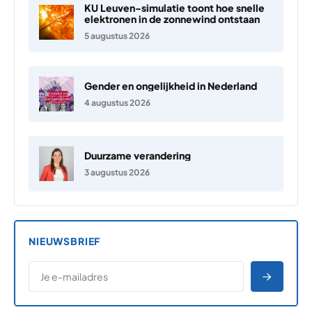
KU Leuven-simulatie toont hoe snelle
elektronen in de zonnewind ontstaan
5 augustus 2026
Gender en ongelijkheid in Nederland
4 augustus 2026
Duurzame verandering
3 augustus 2026
NIEUWSBRIEF
*
E-MAILADRES
*
"
" geeft vereiste velden aan
AANME