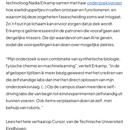
technoloog Nadia Erkamp samen met haar
onderzoeksgroep
hoe eiwitdruppeltjes in cellen ontstaan en functioneren, en
waarom bij deze zogeheten fasescheiding soms wat misgaat.
Zo’n fout in je lichaam kan ervoor zorgen dat je ziek wordt.
Erkamp is geïnteresseerd in de patronen die voorafgaan aan
dergelijke missers. Die zijn waardevol om aan AI te geven,
zodat die voorspellingen kan doen over mogelijke ziektes.
“Mijn onderzoek is een combinatie van synthetische biologie,
fysische chemie en machinelearning”, vertelt Erkamp. “In de
afgelopen tijd ben ik meer bezig geweest met het creëren van
die zelfstandige labs dan met het direct oplossen van mijn
onderzoeksvraag. (…) Op de campus staan meerdere self-
driving labs die van begin tot eind experimenten zelfstandig uit
kunnen voeren. Ook items verplaatsen doen ze zelf, met
behulp van robots. ”
Lees het hele verhaal op Cursor, van de Technische Universiteit
Eindhoven.