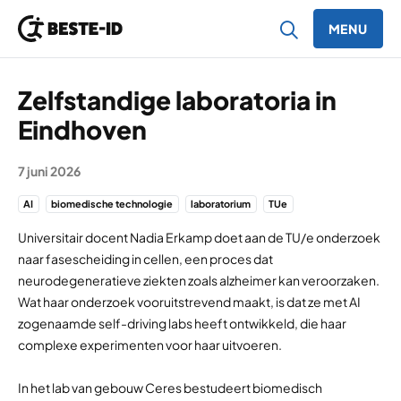
MENU
Ga naar inhoud
Zelfstandige laboratoria in
Eindhoven
7 juni 2026
AI
biomedische technologie
laboratorium
TUe
Universitair docent Nadia Erkamp doet aan de TU/e onderzoek
naar fasescheiding in cellen, een proces dat
neurodegeneratieve ziekten zoals alzheimer kan veroorzaken.
Wat haar onderzoek vooruitstrevend maakt, is dat ze met AI
zogenaamde self-driving labs heeft ontwikkeld, die haar
complexe experimenten voor haar uitvoeren.
In het lab van gebouw Ceres bestudeert biomedisch