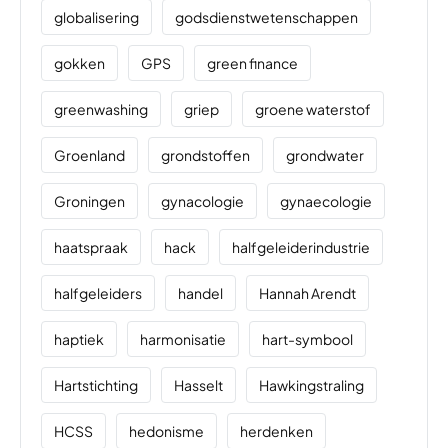
globalisering
godsdienstwetenschappen
gokken
GPS
green finance
greenwashing
griep
groene waterstof
Groenland
grondstoffen
grondwater
Groningen
gynacologie
gynaecologie
haatspraak
hack
halfgeleiderindustrie
halfgeleiders
handel
Hannah Arendt
haptiek
harmonisatie
hart-symbool
Hartstichting
Hasselt
Hawkingstraling
HCSS
hedonisme
herdenken