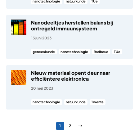
nanotechnologie
natuurkunde
TUe
Nanodeeltjes herstellen balans bij
ontregeld immuunsysteem
13 juni 2023
geneeskunde
nanotechnologie
Radboud
TUe
Nieuw materiaal opent deur naar
efficiëntere elektronica
20 mei 2023
nanotechnologie
natuurkunde
Twente
Berichten paginering
Pagina
Pagina
Volgende pagina
1
2