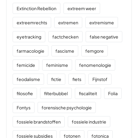
Extinction Rebellion
extreem weer
extreemrechts
extremen
extremisme
eyetracking
factchecken
false negative
farmacologie
fascisme
femgore
femicide
feminisme
fenomenologie
feodalisme
fictie
fiets
Fijnstof
filosofie
filterbubbel
fiscaliteit
Folia
Fontys
forensische psychologie
fossiele brandstoffen
fossiele industrie
fossiele subsidies
fotonen
fotonica