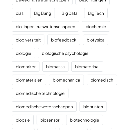
bias
Big Bang
Big Data
Big Tech
bio-ingenieurswetenschappen
biochemie
biodiversiteit
biofeedback
biofysica
biologie
biologische psychologie
biomarker
biomassa
biomateriaal
biomaterialen
biomechanica
biomedisch
biomedische technologie
biomedische wetenschappen
bioprinten
biopsie
biosensor
biotechnologie