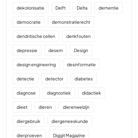
dekolonisatie
Delft
Delta
dementie
democratie
demonstratierecht
dendritische cellen
denkfouten
depressie
desem
Design
design engineering
desinformatie
detectie
detector
diabetes
diagnose
diagnostiek
didactiek
dieet
dieren
dierenwelzijn
diergebruik
diergeneeskunde
dierproeven
Diggit Magazine