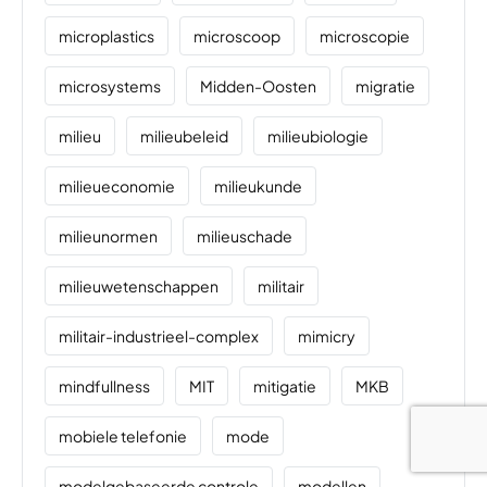
microplastics
microscoop
microscopie
microsystems
Midden-Oosten
migratie
milieu
milieubeleid
milieubiologie
milieueconomie
milieukunde
milieunormen
milieuschade
milieuwetenschappen
militair
militair-industrieel-complex
mimicry
mindfullness
MIT
mitigatie
MKB
mobiele telefonie
mode
modelgebaseerde controle
modellen