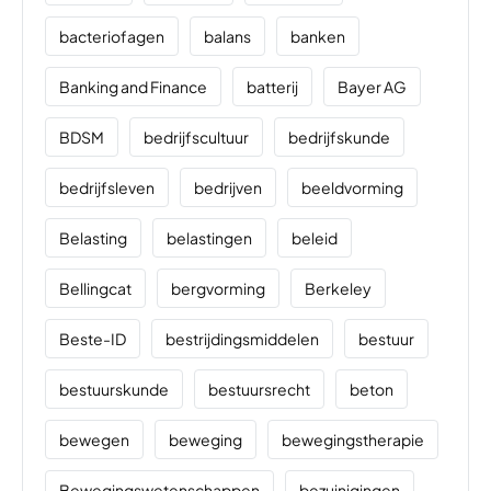
bacteriofagen
balans
banken
Banking and Finance
batterij
Bayer AG
BDSM
bedrijfscultuur
bedrijfskunde
bedrijfsleven
bedrijven
beeldvorming
Belasting
belastingen
beleid
Bellingcat
bergvorming
Berkeley
Beste-ID
bestrijdingsmiddelen
bestuur
bestuurskunde
bestuursrecht
beton
bewegen
beweging
bewegingstherapie
Bewegingswetenschappen
bezuinigingen