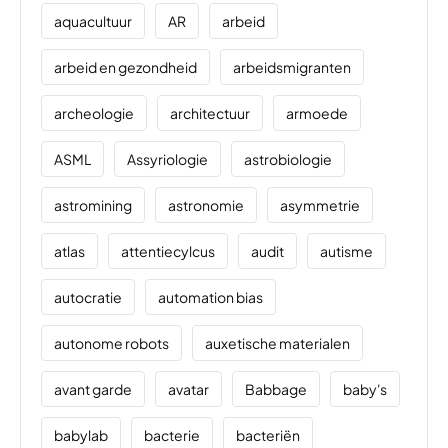
aquacultuur
AR
arbeid
arbeid en gezondheid
arbeidsmigranten
archeologie
architectuur
armoede
ASML
Assyriologie
astrobiologie
astromining
astronomie
asymmetrie
atlas
attentiecylcus
audit
autisme
autocratie
automation bias
autonome robots
auxetische materialen
avant garde
avatar
Babbage
baby's
babylab
bacterie
bacteriën