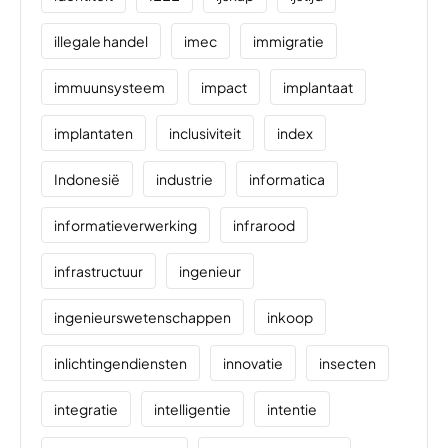
illegale handel
imec
immigratie
immuunsysteem
impact
implantaat
implantaten
inclusiviteit
index
Indonesië
industrie
informatica
informatieverwerking
infrarood
infrastructuur
ingenieur
ingenieurswetenschappen
inkoop
inlichtingendiensten
innovatie
insecten
integratie
intelligentie
intentie