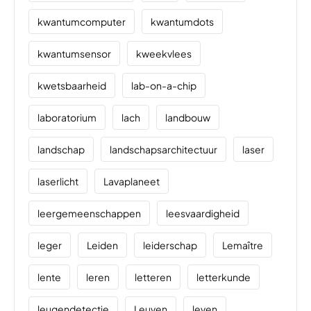
kwantumcomputer
kwantumdots
kwantumsensor
kweekvlees
kwetsbaarheid
lab-on-a-chip
laboratorium
lach
landbouw
landschap
landschapsarchitectuur
laser
laserlicht
Lavaplaneet
leergemeenschappen
leesvaardigheid
leger
Leiden
leiderschap
Lemaître
lente
leren
letteren
letterkunde
leugendetectie
Leuven
leven