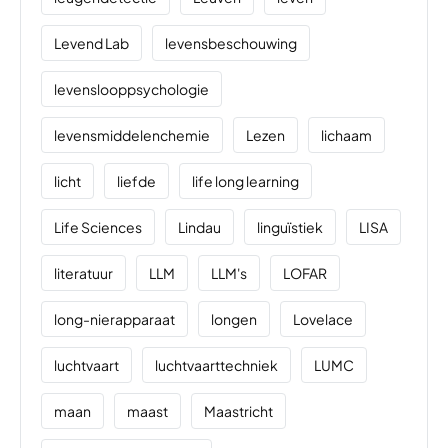
Levend Lab
levensbeschouwing
levenslooppsychologie
levensmiddelenchemie
Lezen
lichaam
licht
liefde
life long learning
Life Sciences
Lindau
linguïstiek
LISA
literatuur
LLM
LLM's
LOFAR
long-nierapparaat
longen
Lovelace
luchtvaart
luchtvaarttechniek
LUMC
maan
maast
Maastricht