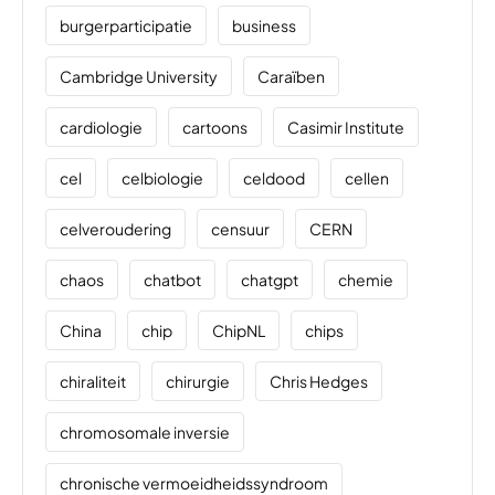
burgerparticipatie
business
Cambridge University
Caraïben
cardiologie
cartoons
Casimir Institute
cel
celbiologie
celdood
cellen
celveroudering
censuur
CERN
chaos
chatbot
chatgpt
chemie
China
chip
ChipNL
chips
chiraliteit
chirurgie
Chris Hedges
chromosomale inversie
chronische vermoeidheidssyndroom