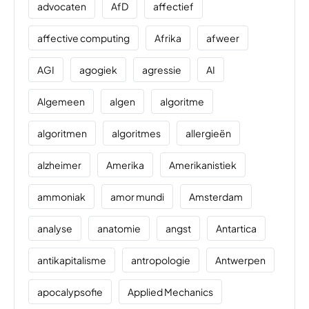
advocaten
AfD
affectief
affective computing
Afrika
afweer
AGI
agogiek
agressie
AI
Algemeen
algen
algoritme
algoritmen
algoritmes
allergieën
alzheimer
Amerika
Amerikanistiek
ammoniak
amor mundi
Amsterdam
analyse
anatomie
angst
Antartica
antikapitalisme
antropologie
Antwerpen
apocalypsofie
Applied Mechanics