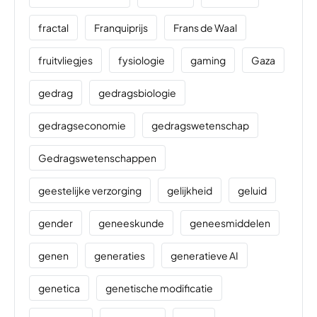
fractal
Franquiprijs
Frans de Waal
fruitvliegjes
fysiologie
gaming
Gaza
gedrag
gedragsbiologie
gedragseconomie
gedragswetenschap
Gedragswetenschappen
geestelijke verzorging
gelijkheid
geluid
gender
geneeskunde
geneesmiddelen
genen
generaties
generatieve AI
genetica
genetische modificatie