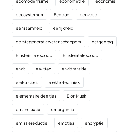
ecomodernisme
econometrie
economie
ecosystemen
Ecotron
eenvoud
eenzaamheid
eerlijkheid
eerstegeneratiewetenschappers
eetgedrag
Einstein Telescoop
Einsteintelescoop
eiwit
eiwitten
eiwittransitie
elektriciteit
elektrotechniek
elementaire deeltjes
Elon Musk
emancipatie
emergentie
emissiereductie
emoties
encryptie