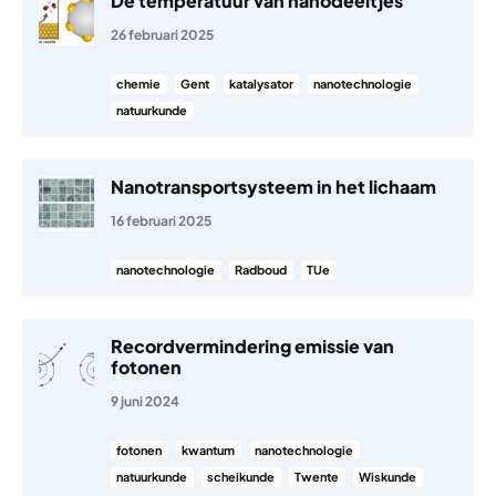
De temperatuur van nanodeeltjes
26 februari 2025
chemie
Gent
katalysator
nanotechnologie
natuurkunde
Nanotransportsysteem in het lichaam
16 februari 2025
nanotechnologie
Radboud
TUe
Recordvermindering emissie van
fotonen
9 juni 2024
fotonen
kwantum
nanotechnologie
natuurkunde
scheikunde
Twente
Wiskunde