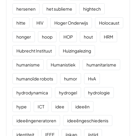
hersenen
het sublieme
hightech
hitte
HIV
Hoger Onderwijs
Holocaust
honger
hoop
HOP
hout
HRM
Hubrecht Instituut
Huizingalezing
humanisme
Humanistiek
humanitarisme
humanoïde robots
humor
HvA
hydrodynamica
hydrogel
hydrologie
hype
ICT
idee
ideeën
ideeëngeneratoren
ideeëngeschiedenis
identiteit
IEEE
ijskap
ijstijd