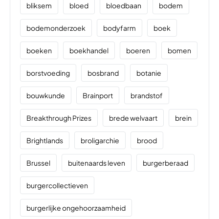
bliksem
bloed
bloedbaan
bodem
bodemonderzoek
bodyfarm
boek
boeken
boekhandel
boeren
bomen
borstvoeding
bosbrand
botanie
bouwkunde
Brainport
brandstof
Breakthrough Prizes
brede welvaart
brein
Brightlands
broligarchie
brood
Brussel
buitenaards leven
burgerberaad
burgercollectieven
burgerlijke ongehoorzaamheid