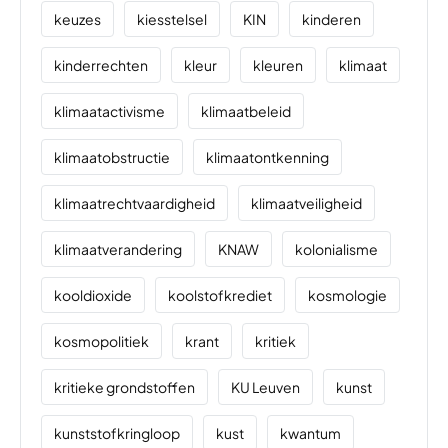
keuzes
kiesstelsel
KIN
kinderen
kinderrechten
kleur
kleuren
klimaat
klimaatactivisme
klimaatbeleid
klimaatobstructie
klimaatontkenning
klimaatrechtvaardigheid
klimaatveiligheid
klimaatverandering
KNAW
kolonialisme
kooldioxide
koolstofkrediet
kosmologie
kosmopolitiek
krant
kritiek
kritieke grondstoffen
KU Leuven
kunst
kunststofkringloop
kust
kwantum