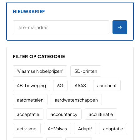
NIEUWSBRIEF
*
E-MAILADRES
*
"
" geeft vereiste velden aan
AANME
FILTER OP CATEGORIE
'Vlaamse Nobelprijzen'
3D-printen
4B-beweging
6G
AAAS
aandacht
aardmetalen
aardwetenschappen
acceptatie
accountancy
acculturatie
activisme
Ad Valvas
Adapt!
adaptatie