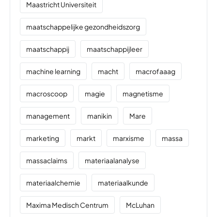
Maastricht Universiteit
maatschappelijke gezondheidszorg
maatschappij
maatschappijleer
machine learning
macht
macrofaaag
macroscoop
magie
magnetisme
management
manikin
Mare
marketing
markt
marxisme
massa
massaclaims
materiaalanalyse
materiaalchemie
materiaalkunde
Maxima Medisch Centrum
McLuhan