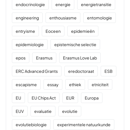
endocrinologie
energie
energietransitie
engineering
enthousiasme
entomologie
entryisme
Eoceen
epidemieën
epidemiologie
epistemische selectie
epos
Erasmus
Erasmus Love Lab
ERC Advanced Grants
eredoctoraat
ESB
escapisme
essay
ethiek
etniciteit
EU
EU Chips Act
EUR
Europa
EUV
evaluatie
evolutie
evolutiebiologie
experimentele natuurkunde