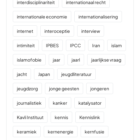
interdisciplinariteit
internationaal recht
internationale economie
internationalisering
internet
interoceptie
interview
intimiteit
IPBES
IPCC
Iran
islam
islamofobie
jaar
jaarl
jaarlijkse vraag
jacht
Japan
jeugdliteratuur
jeugdzorg
jonge geesten
jongeren
journalistiek
kanker
katalysator
Kavli Instituut
kennis
Kennislink
keramiek
kernenergie
kernfusie