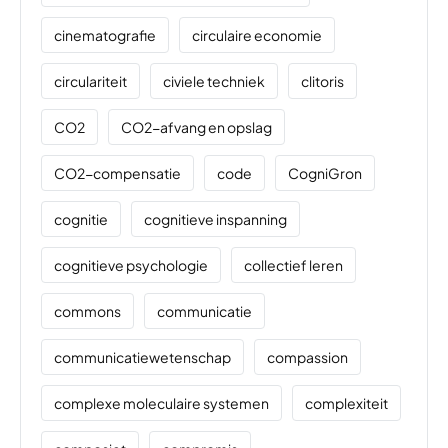
cinematografie
circulaire economie
circulariteit
civiele techniek
clitoris
CO2
CO2-afvang en opslag
CO2-compensatie
code
CogniGron
cognitie
cognitieve inspanning
cognitieve psychologie
collectief leren
commons
communicatie
communicatiewetenschap
compassion
complexe moleculaire systemen
complexiteit