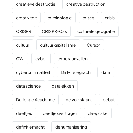
creatieve destructie
creative destruction
creativiteit
criminologie
crises
crisis
CRISPR
CRISPR-Cas
culturele geografie
cultuur
cultuurkapitalisme
Cursor
CWI
cyber
cyberaanvallen
cybercriminaliteit
Daily Telegraph
data
data science
datalekken
De Jonge Academie
de Volkskrant
debat
deeltjes
deeltjesvertrager
deepfake
definitiemacht
dehumanisering