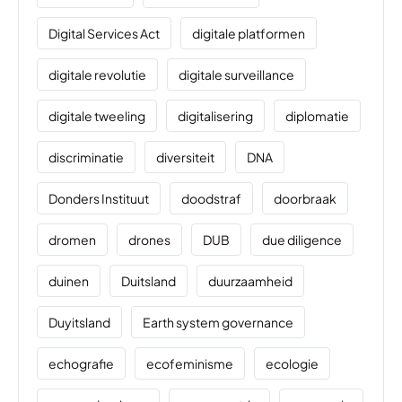
Digital Services Act
digitale platformen
digitale revolutie
digitale surveillance
digitale tweeling
digitalisering
diplomatie
discriminatie
diversiteit
DNA
Donders Instituut
doodstraf
doorbraak
dromen
drones
DUB
due diligence
duinen
Duitsland
duurzaamheid
Duyitsland
Earth system governance
echografie
ecofeminisme
ecologie