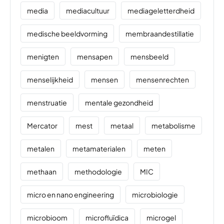
media
mediacultuur
mediageletterdheid
medische beeldvorming
membraandestillatie
menigten
mensapen
mensbeeld
menselijkheid
mensen
mensenrechten
menstruatie
mentale gezondheid
Mercator
mest
metaal
metabolisme
metalen
metamaterialen
meten
methaan
methodologie
MIC
micro en nano engineering
microbiologie
microbioom
microfluïdica
microgel