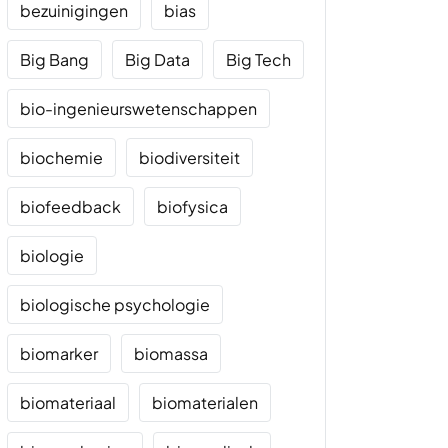
bezuinigingen
bias
Big Bang
Big Data
Big Tech
bio-ingenieurswetenschappen
biochemie
biodiversiteit
biofeedback
biofysica
biologie
biologische psychologie
biomarker
biomassa
biomateriaal
biomaterialen