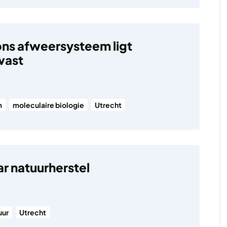
ons afweersysteem ligt
vast
m
moleculaire biologie
Utrecht
r natuurherstel
uur
Utrecht