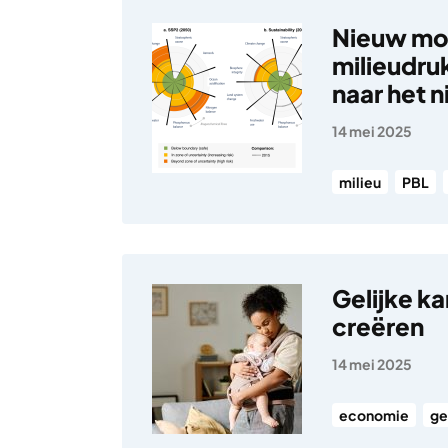
Nieuw mon
milieudru
naar het 
14 mei 2025
milieu
PBL
Gelijke k
creëren
14 mei 2025
economie
ge