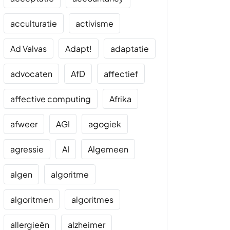
acculturatie
activisme
Ad Valvas
Adapt!
adaptatie
advocaten
AfD
affectief
affective computing
Afrika
afweer
AGI
agogiek
agressie
AI
Algemeen
algen
algoritme
algoritmen
algoritmes
allergieën
alzheimer