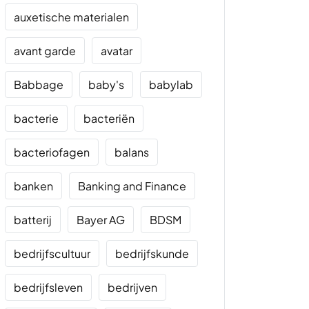
auxetische materialen
avant garde
avatar
Babbage
baby's
babylab
bacterie
bacteriën
bacteriofagen
balans
banken
Banking and Finance
batterij
Bayer AG
BDSM
bedrijfscultuur
bedrijfskunde
bedrijfsleven
bedrijven