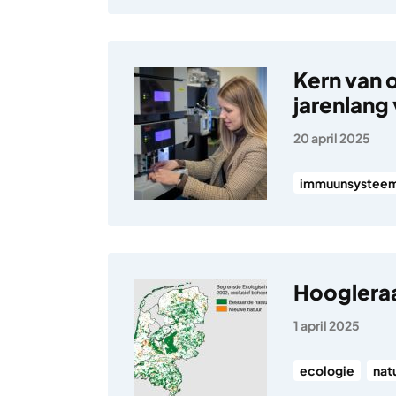
Kern van 
jarenlang 
20 april 2025
immuunsystee
Hoogleraa
1 april 2025
ecologie
nat