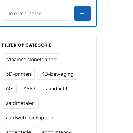
*
E-MAILADRES
*
"
" geeft vereiste velden aan
AANMELDEN
FILTER OP CATEGORIE
'Vlaamse Nobelprijzen'
3D-printen
4B-beweging
6G
AAAS
aandacht
aardmetalen
aardwetenschappen
acceptatie
accountancy