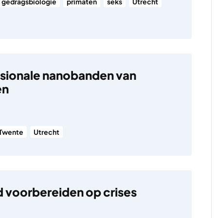
gedragsbiologie
primaten
seks
Utrecht
sionale nanobanden van
en
Twente
Utrecht
 voorbereiden op crises