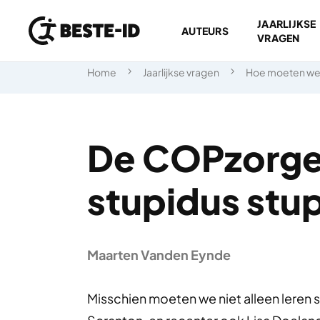
JAARLIJKSE
AUTEURS
VRAGEN
Ga naar inhoud
Home
Jaarlijkse vragen
Hoe moeten we
De COPzorge
stupidus stu
Maarten Vanden Eynde
Misschien moeten we niet alleen leren s