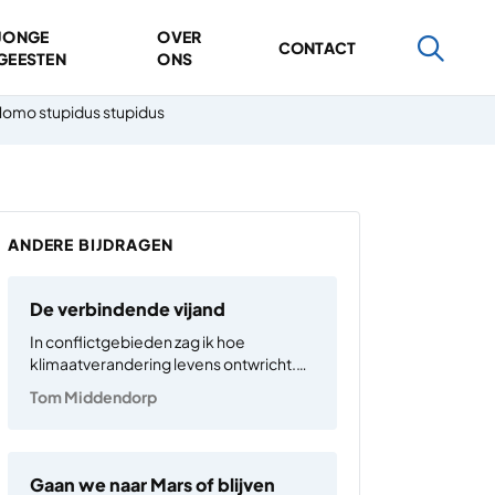
JONGE
OVER
CONTACT
GEESTEN
ONS
omo stupidus stupidus
ANDERE BIJDRAGEN
De verbindende vijand
In conflictgebieden zag ik hoe
klimaatverandering levens ontwricht.
Droogte jaagt boeren van hun land,
Tom Middendorp
overstromingen spoelen oogsten en
fabrieken weg, steden lopen vol en
spanningen lopen op. Instabiliteit,
migratie en geweld zijn dan nooit ver
Gaan we naar Mars of blijven