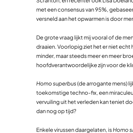
Scranton, en recenter ook Lisa Doeland,
met een consensus van 95%, gebaseerd
versneld aan het opwarmen is door mens
De grote vraag lijkt mij vooral of de me
draaien. Voorlopig ziet het er niet ech
minder, maar steeds meer en meer bro
hoofdverantwoordelijke zijn voor de kl
Homo superbus
(de arrogante mens) lij
toekomstige techno-fix, een miraculeu
vervuiling uit het verleden kan teniet do
dan nog op tijd?
Enkele virussen daargelaten, is
Homo sa