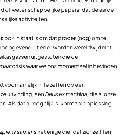
 reeds voorstelde. Het is inmiddels duidelijk,
 of wetenschappelijke papers, dat de aarde
elijke activiteiten.
ns ook in staat is om dat proces (nog) om te
t hoopgevend uit en er worden wereldwijd niet
eikasgassen uitgestoten die de
imaatcrisis waar we ons momenteel in bevinden.
kt voornamelijk in te zetten op een
ze uitvinding, een
Deus ex machina
, die al onze
en. Als dat al mogelijk is, komt zo’n oplossing
piens sapiens
het enige dier dat zichzelf ten