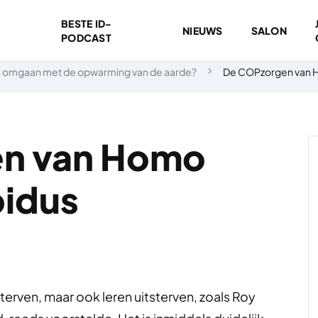
BESTE ID-
NIEUWS
SALON
PODCAST
 omgaan met de opwarming van de aarde?
De COPzorgen van H
n van Homo
pidus
terven, maar ook leren uitsterven, zoals Roy