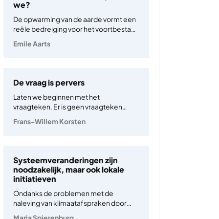
weg. Dat is de harde…
we?
De opwarming van de aarde vormt een
reële bedreiging voor het voortbestaan
van samenlevingen. Door de uitstoot
Emile Aarts
van broeikasgassen stijgt de
temperatuur, wat leidt tot smeltende
ijskappen, stijgende zeespiegels,
verlies van biodiversiteit en
De vraag is pervers
toenemende extreme
Laten we beginnen met het
weersomstandigheden. Sommigen,
vraagteken. Er is geen vraagteken
onder wie Elon…
meer nodig. De opwarming is een feit
Frans-Willem Korsten
voor de komende eeuwen, wellicht
millennia, en dat geldt ook voor het feit
dat er mee ‘omgegaan’ moet worden.
Dan het ‘we’. Tja,…
Systeemveranderingen zijn
noodzakelijk, maar ook lokale
initiatieven
Ondanks de problemen met de
naleving van klimaatafspraken door
enkele belangrijke partnerlanden, is het
Marja Spierenburg