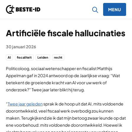
MENU
Ga naar inhoud
Artificiële fiscale hallucinaties
30 januari 2026
AI
fiscaliteit
Leiden
recht
Politicoloog, sociaal wetenschapper en fiscalist Matthijs
Appelman gaf in 2024 antwoord op de Jaarlijkse vraag: “Wat
betekent de groeiende kracht van AI voor uw werk of
onderzoek?” Twee jaar later blikt hij terug.
“
Twee jaar geleden
sprak ik de hoop uit dat AI, mits voldoende
doorontwikkeld, veel fiscaal werk overbodig zou kunnen
maken. Terugkijkend zie ik dat mijn betoog zwaar leunde op dat
ene voorbehoud:
mits voldoende doorontwikkeld
. Hoewel ik