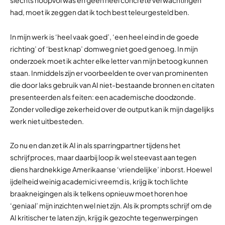
slechts hoopvol was en geen heel concrete verwachtingen
had, moet ik zeggen dat ik toch best teleurgesteld ben.
In mijn werk is ‘heel vaak goed’, ‘een heel eind in de goede
richting’ of ‘best knap’ domweg niet goed genoeg. In mijn
onderzoek moet ik achter elke letter van mijn betoog kunnen
staan. Inmiddels zijn er voorbeelden te over van prominenten
die door laks gebruik van AI niet-bestaande bronnen en citaten
presenteerden als feiten: een academische doodzonde.
Zonder volledige zekerheid over de output kan ik mijn dagelijks
werk niet uitbesteden.
Zo nu en dan zet ik AI in als sparringpartner tijdens het
schrijfproces, maar daarbij loop ik wel steevast aan tegen
diens hardnekkige Amerikaanse ‘vriendelijke’ inborst. Hoewel
ijdelheid weinig academici vreemd is, krijg ik toch lichte
braakneigingen als ik telkens opnieuw moet horen hoe
‘geniaal’ mijn inzichten wel niet zijn. Als ik prompts schrijf om de
AI kritischer te laten zijn, krijg ik gezochte tegenwerpingen