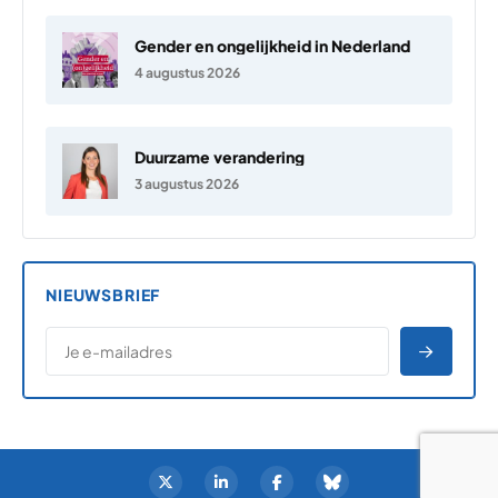
Gender en ongelijkheid in Nederland
4 augustus 2026
Duurzame verandering
3 augustus 2026
NIEUWSBRIEF
*
E-MAILADRES
*
"
" geeft vereiste velden aan
AANME