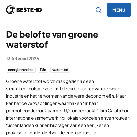
MENU
Ga naar inhoud
De belofte van groene
waterstof
13 februari 2026
energietransitie
TUe
waterstof
Groene waterstof wordt vaak gezien als een
sleuteltechnologie voor het decarboniseren van de zware
industrie en het hervormen van de wereldeconomieën. Maar
kan het de verwachtingen waarmaken? In haar
promotieonderzoek aan de TU/e ​​onderzoekt Clara Caiafa hoe
internationale samenwerking, lokale voordelen en vertrouwen
tussen landen kunnen bijdragen aan een eerlijker en
praktischer onderdeel van de energietransitie.