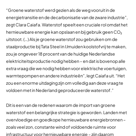
“Groene waterstof werd gezien als de weg vooruit in de
energietransitie en de decarbonisatie van de zware industrie”,
zegt Clara Caiafa. Waterstof speelt een cruciale rol omdat het
hernieuwbare energie kan opslaan en bij gebruik geen CO₂
uitstoot. (…) Als je groene waterstof zou gebruiken om de
staalproductie bij Tata Steel in IJmuiden koolstofvrij te maken,
zou je ongeveer 18 procent van de huidige Nederlandse
elektriciteitsproductie nodig hebben – en dat is bovenop alle
extra vraag die we nodig hebben voor elektrische voertuigen,
warmtepompen en andere industrieën”, legt Caiafa uit. “Het
zou een enorme uitdaging zijn om volledig aan deze vraag te
voldoen met in Nederland geproduceerde waterstof.”
Dit is een van de redenen waarom de import van groene
waterstof een belangrijke strategie is geworden. Landen met
overvloedige en goedkope hernieuwbare energiebronnen –
zoals veel zon, constante wind of voldoende ruimte voor
infrastructuur voor hernieuwbare energie – zijn daarom