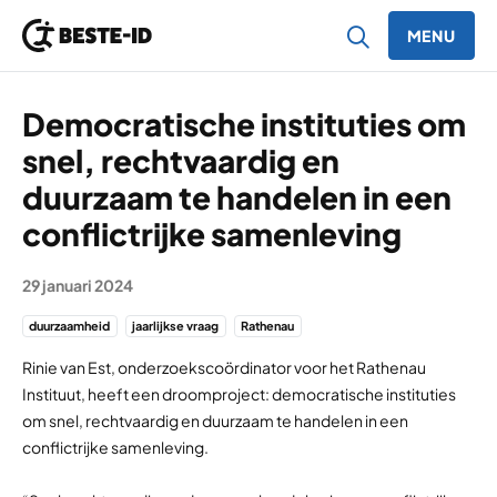
MENU
Ga naar inhoud
Democratische instituties om
snel, rechtvaardig en
duurzaam te handelen in een
conflictrijke samenleving
29 januari 2024
duurzaamheid
jaarlijkse vraag
Rathenau
Rinie van Est, onderzoekscoördinator voor het Rathenau
Instituut, heeft een droomproject: democratische instituties
om snel, rechtvaardig en duurzaam te handelen in een
conflictrijke samenleving.