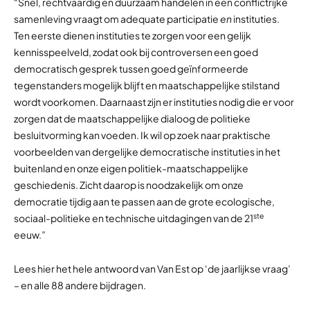
“Snel, rechtvaardig en duurzaam handelen in een conflictrijke
samenleving vraagt om adequate participatie
en
instituties.
Ten eerste dienen instituties te zorgen voor een gelijk
kennisspeelveld, zodat ook bij controversen een goed
democratisch gesprek tussen goed geïnformeerde
tegenstanders mogelijk blijft en maatschappelijke stilstand
wordt voorkomen. Daarnaast zijn er instituties nodig die er voor
zorgen dat de maatschappelijke dialoog de politieke
besluitvorming kan voeden. Ik wil op zoek naar praktische
voorbeelden van dergelijke democratische instituties in het
buitenland en onze eigen politiek-maatschappelijke
geschiedenis. Zicht daarop is noodzakelijk om onze
democratie tijdig aan te passen aan de grote ecologische,
ste
sociaal-politieke en technische uitdagingen van de 21
eeuw.”
Lees hier het hele antwoord van Van Est op ‘de jaarlijkse vraag’
– en alle 88 andere bijdragen.