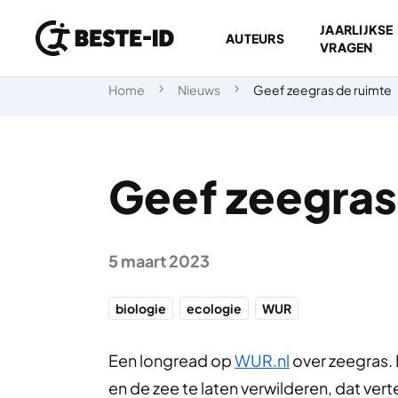
JAARLIJKSE
AUTEURS
VRAGEN
Ga naar inhoud
Home
Nieuws
Geef zeegras de ruimte
Geef zeegras
5 maart 2023
biologie
ecologie
WUR
Een longread op
WUR.nl
over zeegras. 
en de zee te laten verwilderen, dat ver