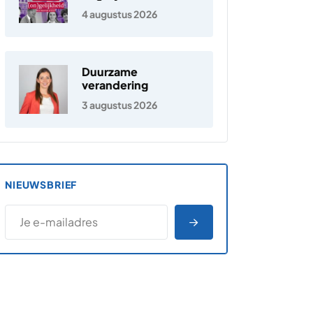
Nederland
4 augustus 2026
Duurzame
verandering
3 augustus 2026
NIEUWSBRIEF
*
E-MAILADRES
*
"
" geeft vereiste velden aan
AANMELDEN