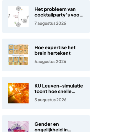
Het probleem van
cocktailparty’s voor
hoortoestellen
7 augustus 2026
Hoe expertise het
brein hertekent
6 augustus 2026
KU Leuven-simulatie
toont hoe snelle
elektronen in de
5 augustus 2026
zonnewind ontstaan
Gender en
ongelijkheid in