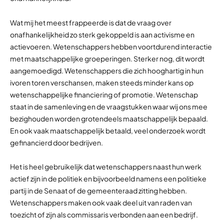
Wat mij het meest frappeerde is dat de vraag over
onafhankelijkheid zo sterk gekoppeld is aan activisme en
actievoeren. Wetenschappers hebben voortdurend interactie
met maatschappelijke groeperingen. Sterker nog, dit wordt
aangemoedigd. Wetenschappers die zich hooghartig in hun
ivoren toren verschansen, maken steeds minder kans op
wetenschappelijke financiering of promotie. Wetenschap
staat in de samenleving en de vraagstukken waar wij ons mee
bezighouden worden grotendeels maatschappelijk bepaald.
En ook vaak maatschappelijk betaald, veel onderzoek wordt
gefinancierd door bedrijven.
Het is heel gebruikelijk dat wetenschappers naast hun werk
actief zijn in de politiek en bijvoorbeeld namens een politieke
partij in de Senaat of de gemeenteraad zitting hebben.
Wetenschappers maken ook vaak deel uit van raden van
toezicht of zijn als commissaris verbonden aan een bedrijf.