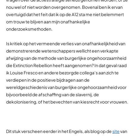
nou wel of niet worden overgenomen. Bovenal ben ik ervan
overtuigd dat het feit dat ik op de A12 sta me niet belemmert
om trouw te blijven aan mijn onafhankelijke
onderzoeksmethoden.
Is kritiek op het vermeende verlies van onafhankelijkheid van
demonstrerende wetenschappers wellicht een verkapte
afwijzing van de methode van burgerlijke ongehoorzaamheid
die Extinction Rebellion heeft aangenomen? In dat geval raad
ik Louise Fresco en andere bezorgde collega’s aan zich te
verdiepen in de positieve bijdragen aan de
wereldgeschiedenis van burgerlijke ongehoorzaamheid voor
bijvoorbeeld de afschaffing van de slavernij, de
dekolonisering, of het bevechten van kiesrecht voor vrouwen.
Dit stuk verscheen eerder in het Engels, als blog op de
site
van