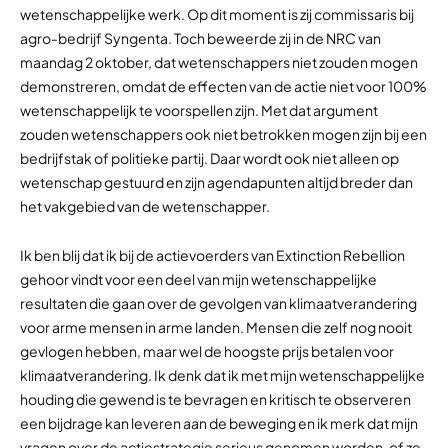
wetenschappelijke werk. Op dit moment is zij commissaris bij
agro-bedrijf Syngenta. Toch beweerde zij in de NRC van
maandag 2 oktober, dat wetenschappers niet zouden mogen
demonstreren, omdat de effecten van de actie niet voor 100%
wetenschappelijk te voorspellen zijn. Met dat argument
zouden wetenschappers ook niet betrokken mogen zijn bij een
bedrijfstak of politieke partij. Daar wordt ook niet alleen op
wetenschap gestuurd en zijn agendapunten altijd breder dan
het vakgebied van de wetenschapper.
Ik ben blij dat ik bij de actievoerders van Extinction Rebellion
gehoor vindt voor een deel van mijn wetenschappelijke
resultaten die gaan over de gevolgen van klimaatverandering
voor arme mensen in arme landen. Mensen die zelf nog nooit
gevlogen hebben, maar wel de hoogste prijs betalen voor
klimaatverandering. Ik denk dat ik met mijn wetenschappelijke
houding die gewend is te bevragen en kritisch te observeren
een bijdrage kan leveren aan de beweging en ik merk dat mijn
vragen over de actiestrategie serieus genomen worden, of ze