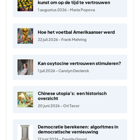
kunst om op de tijd te vertrouwen
1 augustus 2026
-
Maria Popova
Hoe het voetbal Amerikaanser werd
22 juli 2026
-
Frank Mehring
Kan oxytocine vertrouwen stimuleren?
1 juli 2026
-
Carolyn Declerck
Chinese utopia’s: een historisch
overzicht
20 juni 2026
-
Ori Tavor
Democratie berekenen: algoritmes in
democratische vernieuwing
17 juni 2026
-
Davide Grossi