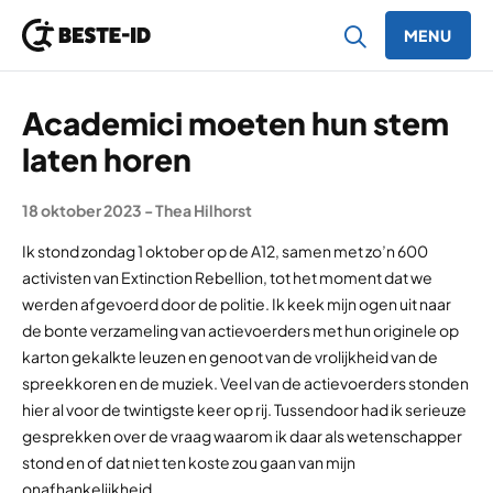
MENU
Ga naar inhoud
Academici moeten hun stem
laten horen
18 oktober 2023
-
Thea Hilhorst
Ik stond zondag 1 oktober op de A12, samen met zo’n 600
activisten van Extinction Rebellion, tot het moment dat we
werden afgevoerd door de politie. Ik keek mijn ogen uit naar
de bonte verzameling van actievoerders met hun originele op
karton gekalkte leuzen en genoot van de vrolijkheid van de
spreekkoren en de muziek. Veel van de actievoerders stonden
hier al voor de twintigste keer op rij. Tussendoor had ik serieuze
gesprekken over de vraag waarom ik daar als wetenschapper
stond en of dat niet ten koste zou gaan van mijn
onafhankelijkheid.