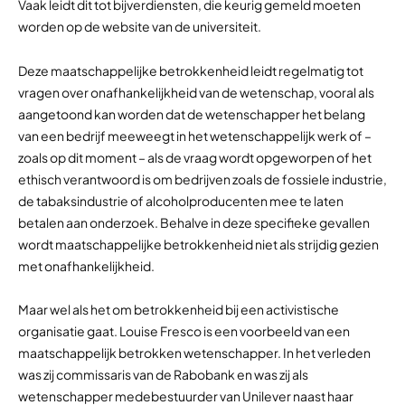
Vaak leidt dit tot bijverdiensten, die keurig gemeld moeten
worden op de website van de universiteit.
Deze maatschappelijke betrokkenheid leidt regelmatig tot
vragen over onafhankelijkheid van de wetenschap, vooral als
aangetoond kan worden dat de wetenschapper het belang
van een bedrijf meeweegt in het wetenschappelijk werk of –
zoals op dit moment – als de vraag wordt opgeworpen of het
ethisch verantwoord is om bedrijven zoals de fossiele industrie,
de tabaksindustrie of alcoholproducenten mee te laten
betalen aan onderzoek. Behalve in deze specifieke gevallen
wordt maatschappelijke betrokkenheid niet als strijdig gezien
met onafhankelijkheid.
Maar wel als het om betrokkenheid bij een activistische
organisatie gaat. Louise Fresco is een voorbeeld van een
maatschappelijk betrokken wetenschapper. In het verleden
was zij commissaris van de Rabobank en was zij als
wetenschapper medebestuurder van Unilever naast haar