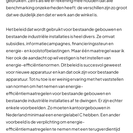
gebruiken. Zelfs als we er rekening mee houden dat alle
benchmarking onzekerheden heeft: de verschillen zijn zo groot
dat we duidelijk zien dat er werk aan de winkel is.
Het beleid dat wordt gebruikt voor bestaande gebouwen en
bestaande industriële installaties is heel divers. Ze omvat
subsidies, informatiecampagnes, financieringssteun en
energie- en koolstofbelastingen. Maar één maatregel waar ik
hier ook de aandacht op wil vestigen is het instellen van
energie-efficiëntienormen. Dit beleid is succesvol geweest
voor nieuwe apparatuur en kan dat ook zijn voor bestaande
apparatuur. Tot nu toe is er weinig ervaring met het vaststellen
van normen om het nemen van energie-
efficiëntiemaatregelen voor bestaande gebouwen en
bestaande industriële installaties af te dwingen. Er zijn echter
enkele voorbeelden. Zo moeten kantoorgebouwen in
Nederland minimaal een energielabel C hebben. Een ander
voorbeeld is de verplichting om energie-
efficiëntiemaatregelen te nemen met een terugverdientijd