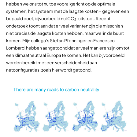
hebben we ons tot nu toe vooral gericht op de optimale
systemen, het systeem met de laagste kosten – gegeven een
bepaald doel, bijvoorbeeld nul CO
-uitstoot. Recent
2
onderzoek toont aan dat er veel varianten zijn die misschien
niet precies de laagste kosten hebben, maar wel in de buurt
komen. Mijn collega’s Stefan Pfenninger en Francesco
Lombardi hebben aangetoond dat er veel manieren zijn om tot
een klimaatneutraal Europa te komen. Het kan bijvoorbeeld
worden bereikt met een verscheidenheid aan
netconfiguraties, zoals hier wordt getoond.