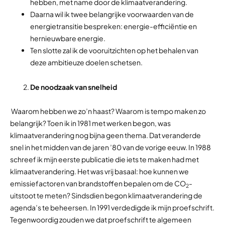
hebben, met name door de klimaatverandering.
Daarna wil ik twee belangrijke voorwaarden van de
energietransitie bespreken: energie-efficiëntie en
hernieuwbare energie.
Ten slotte zal ik de vooruitzichten op het behalen van
deze ambitieuze doelen schetsen.
De noodzaak van snelheid
Waarom hebben we zo’n haast? Waarom is tempo maken zo
belangrijk? Toen ik in 1981 met werken begon, was
klimaatverandering nog bijna geen thema. Dat veranderde
snel in het midden van de jaren ’80 van de vorige eeuw. In 1988
schreef ik mijn eerste publicatie die iets te maken had met
klimaatverandering. Het was vrij basaal: hoe kunnen we
emissiefactoren van brandstoffen bepalen om de CO
-
2
uitstoot te meten? Sindsdien begon klimaatverandering de
agenda’s te beheersen. In 1991 verdedigde ik mijn proefschrift.
Tegenwoordig zouden we dat proefschrift te algemeen