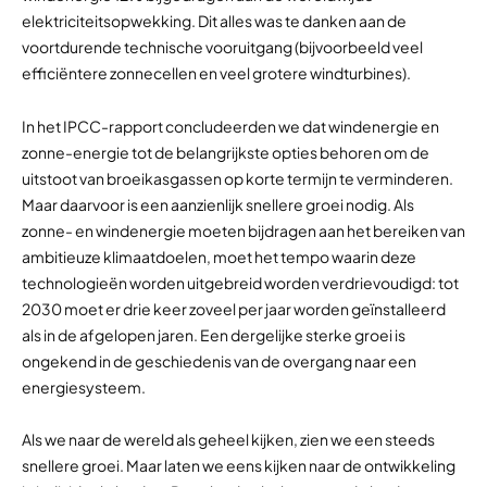
elektriciteitsopwekking. Dit alles was te danken aan de
voortdurende technische vooruitgang (bijvoorbeeld veel
efficiëntere zonnecellen en veel grotere windturbines).
In het IPCC-rapport concludeerden we dat windenergie en
zonne-energie tot de belangrijkste opties behoren om de
uitstoot van broeikasgassen op korte termijn te verminderen.
Maar daarvoor is een aanzienlijk snellere groei nodig. Als
zonne- en windenergie moeten bijdragen aan het bereiken van
ambitieuze klimaatdoelen, moet het tempo waarin deze
technologieën worden uitgebreid worden verdrievoudigd: tot
2030 moet er drie keer zoveel per jaar worden geïnstalleerd
als in de afgelopen jaren. Een dergelijke sterke groei is
ongekend in de geschiedenis van de overgang naar een
energiesysteem.
Als we naar de wereld als geheel kijken, zien we een steeds
snellere groei. Maar laten we eens kijken naar de ontwikkeling