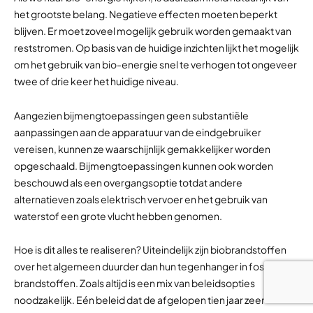
het grootste belang. Negatieve effecten moeten beperkt
blijven. Er moet zoveel mogelijk gebruik worden gemaakt van
reststromen. Op basis van de huidige inzichten lijkt het mogelijk
om het gebruik van bio-energie snel te verhogen tot ongeveer
twee of drie keer het huidige niveau.
Aangezien bijmengtoepassingen geen substantiële
aanpassingen aan de apparatuur van de eindgebruiker
vereisen, kunnen ze waarschijnlijk gemakkelijker worden
opgeschaald. Bijmengtoepassingen kunnen ook worden
beschouwd als een overgangsoptie totdat andere
alternatieven zoals elektrisch vervoer en het gebruik van
waterstof een grote vlucht hebben genomen.
Hoe is dit alles te realiseren? Uiteindelijk zijn biobrandstoffen
over het algemeen duurder dan hun tegenhanger in fossiele
brandstoffen. Zoals altijd is een mix van beleidsopties
noodzakelijk. Eén beleid dat de afgelopen tien jaar zeer