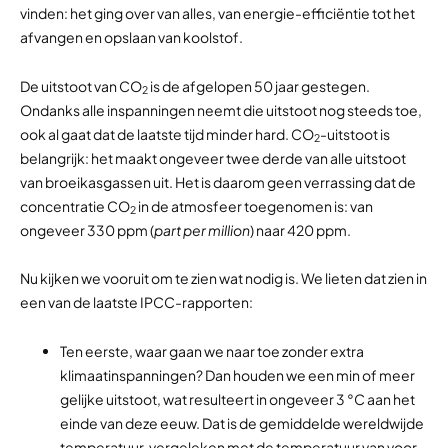
vinden: het ging over van alles, van energie-efficiëntie tot het
afvangen en opslaan van koolstof.
De uitstoot van CO
is de afgelopen 50 jaar gestegen.
2
Ondanks alle inspanningen neemt die uitstoot nog steeds toe,
ook al gaat dat de laatste tijd minder hard. CO
-uitstoot is
2
belangrijk: het maakt ongeveer twee derde van alle uitstoot
van broeikasgassen uit. Het is daarom geen verrassing dat de
concentratie CO
in de atmosfeer toegenomen is: van
2
ongeveer 330 ppm (
part per million
) naar 420 ppm.
Nu kijken we vooruit om te zien wat nodig is. We lieten dat zien in
een van de laatste IPCC-rapporten:
Ten eerste, waar gaan we naar toe zonder extra
klimaatinspanningen? Dan houden we een min of meer
gelijke uitstoot, wat resulteert in ongeveer 3 °C aan het
einde van deze eeuw. Dat is de gemiddelde wereldwijde
temperatuur, vergeleken met de temperatuur van voor