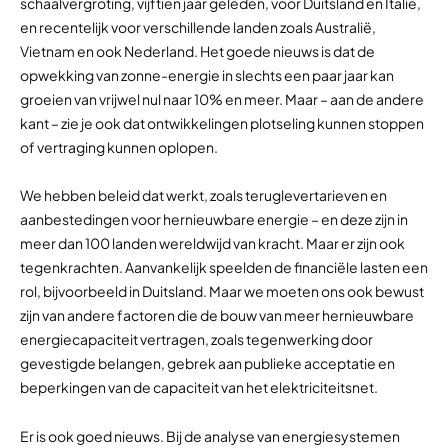
schaalvergroting, vijftien jaar geleden, voor Duitsland en Italië,
en recentelijk voor verschillende landen zoals Australië,
Vietnam en ook Nederland. Het goede nieuws is dat de
opwekking van zonne-energie in slechts een paar jaar kan
groeien van vrijwel nul naar 10% en meer. Maar – aan de andere
kant – zie je ook dat ontwikkelingen plotseling kunnen stoppen
of vertraging kunnen oplopen.
We hebben beleid dat werkt, zoals teruglevertarieven en
aanbestedingen voor hernieuwbare energie – en deze zijn in
meer dan 100 landen wereldwijd van kracht. Maar er zijn ook
tegenkrachten. Aanvankelijk speelden de financiële lasten een
rol, bijvoorbeeld in Duitsland. Maar we moeten ons ook bewust
zijn van andere factoren die de bouw van meer hernieuwbare
energiecapaciteit vertragen, zoals tegenwerking door
gevestigde belangen, gebrek aan publieke acceptatie en
beperkingen van de capaciteit van het elektriciteitsnet.
Er is ook goed nieuws. Bij de analyse van energiesystemen