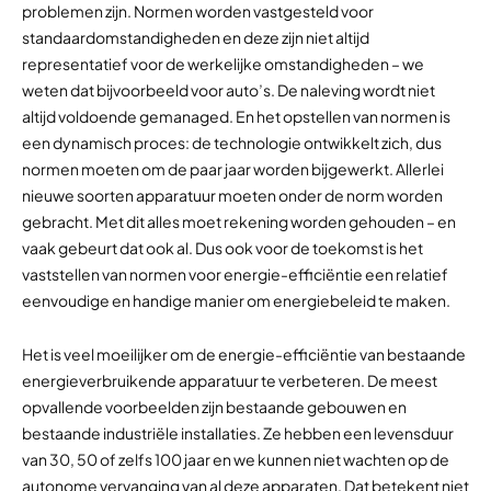
problemen zijn. Normen worden vastgesteld voor
standaardomstandigheden en deze zijn niet altijd
representatief voor de werkelijke omstandigheden – we
weten dat bijvoorbeeld voor auto’s. De naleving wordt niet
altijd voldoende gemanaged. En het opstellen van normen is
een dynamisch proces: de technologie ontwikkelt zich, dus
normen moeten om de paar jaar worden bijgewerkt. Allerlei
nieuwe soorten apparatuur moeten onder de norm worden
gebracht. Met dit alles moet rekening worden gehouden – en
vaak gebeurt dat ook al. Dus ook voor de toekomst is het
vaststellen van normen voor energie-efficiëntie een relatief
eenvoudige en handige manier om energiebeleid te maken.
Het is veel moeilijker om de energie-efficiëntie van bestaande
energieverbruikende apparatuur te verbeteren. De meest
opvallende voorbeelden zijn bestaande gebouwen en
bestaande industriële installaties. Ze hebben een levensduur
van 30, 50 of zelfs 100 jaar en we kunnen niet wachten op de
autonome vervanging van al deze apparaten. Dat betekent niet