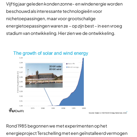
Vijftig jaar geleden konden zonne- en windenergie worden
beschouwd als interessante technologieën voor
nichetoepassingen, maar voor grootschalige
energietoepassingen waren ze – op zijn best – in een vroeg
stadium van ontwikkeling. Hier zien we de ontwikkeling.
Rond 1985 begonnen we met experimenten op het
energieproject Terschelling met een geïnstalleerd vermogen