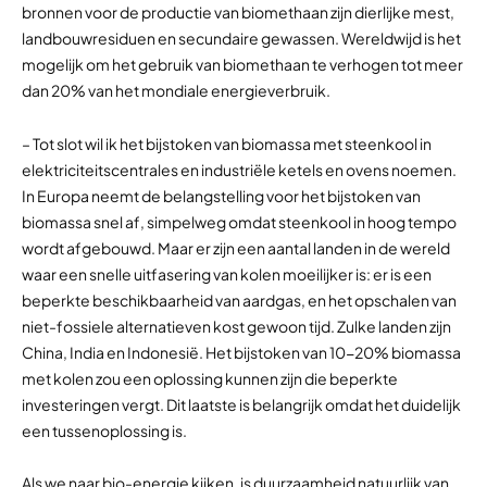
bronnen voor de productie van biomethaan zijn dierlijke mest,
landbouwresiduen en secundaire gewassen. Wereldwijd is het
mogelijk om het gebruik van biomethaan te verhogen tot meer
dan 20% van het mondiale energieverbruik.
– Tot slot wil ik het bijstoken van biomassa met steenkool in
elektriciteitscentrales en industriële ketels en ovens noemen.
In Europa neemt de belangstelling voor het bijstoken van
biomassa snel af, simpelweg omdat steenkool in hoog tempo
wordt afgebouwd. Maar er zijn een aantal landen in de wereld
waar een snelle uitfasering van kolen moeilijker is: er is een
beperkte beschikbaarheid van aardgas, en het opschalen van
niet-fossiele alternatieven kost gewoon tijd. Zulke landen zijn
China, India en Indonesië. Het bijstoken van 10-20% biomassa
met kolen zou een oplossing kunnen zijn die beperkte
investeringen vergt. Dit laatste is belangrijk omdat het duidelijk
een tussenoplossing is.
Als we naar bio-energie kijken, is duurzaamheid natuurlijk van