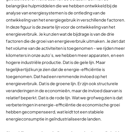
belangrijke hulpmiddelen die we hebben ontwikkeld bij de
analyse van energiesystemen is de ontleding van de
ontwikkeling van het energiegebruik in verschillende factoren.
In deze figuur is de zwarte lijn voor de ontwikkeling van het
energieverbruik. Je kun zien wat de bijdrage is van de drie
factoren die de groei van energieverbruik uitmaken. Je ziet dat
het volume van de activiteiten is toegenomen – we rijden meer
kilometers in onze auto’s, we hebben meer apparaten, en een
hogere industriële productie. Dat is de gele lijn. Maar
tegelijkertijd kun je zien dat de energie-efficiëntie is
toegenomen. Dat had een remmende invloed op het
energieverbruik. Dat is de groene lijn. Er zijn ook structurele
veranderingen in de economieën, maar de invloed daarvan is
relatief beperkt. Dat is de rode lijn. Wat we grofweg zien is dat
verbeteringen in energie-efficiëntie de economische groei
hebben gecompenseerd, wat leidt tot een stabiele
energieconsumptie in geïndustrialiseerde landen.