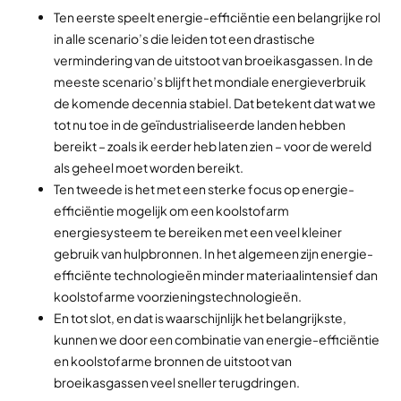
Ten eerste speelt energie-efficiëntie een belangrijke rol
in alle scenario’s die leiden tot een drastische
vermindering van de uitstoot van broeikasgassen. In de
meeste scenario’s blijft het mondiale energieverbruik
de komende decennia stabiel. Dat betekent dat wat we
tot nu toe in de geïndustrialiseerde landen hebben
bereikt – zoals ik eerder heb laten zien – voor de wereld
als geheel moet worden bereikt.
Ten tweede is het met een sterke focus op energie-
efficiëntie mogelijk om een koolstofarm
energiesysteem te bereiken met een veel kleiner
gebruik van hulpbronnen. In het algemeen zijn energie-
efficiënte technologieën minder materiaalintensief dan
koolstofarme voorzieningstechnologieën.
En tot slot, en dat is waarschijnlijk het belangrijkste,
kunnen we door een combinatie van energie-efficiëntie
en koolstofarme bronnen de uitstoot van
broeikasgassen veel sneller terugdringen.