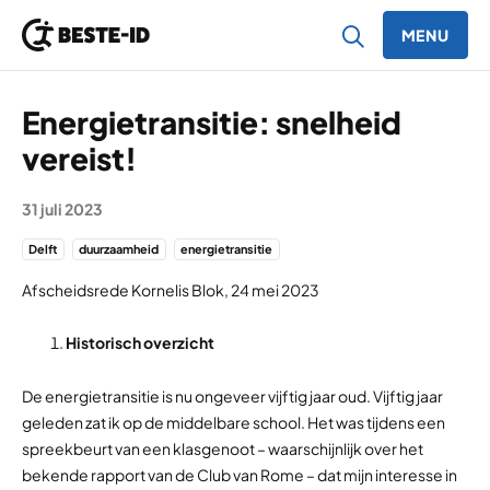
MENU
Ga naar inhoud
Energietransitie: snelheid
vereist!
31 juli 2023
Delft
duurzaamheid
energietransitie
Afscheidsrede Kornelis Blok, 24 mei 2023
Historisch overzicht
De energietransitie is nu ongeveer vijftig jaar oud. Vijftig jaar
geleden zat ik op de middelbare school. Het was tijdens een
spreekbeurt van een klasgenoot – waarschijnlijk over het
bekende rapport van de Club van Rome – dat mijn interesse in