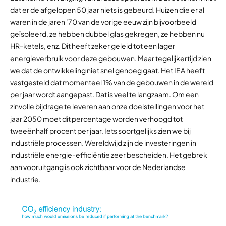
dat er de afgelopen 50 jaar niets is gebeurd. Huizen die er al
waren in de jaren ‘70 van de vorige eeuw zijn bijvoorbeeld
geïsoleerd, ze hebben dubbel glas gekregen, ze hebben nu
HR-ketels, enz. Dit heeft zeker geleid tot een lager
energieverbruik voor deze gebouwen. Maar tegelijkertijd zien
we dat de ontwikkeling niet snel genoeg gaat. Het IEA heeft
vastgesteld dat momenteel 1% van de gebouwen in de wereld
per jaar wordt aangepast. Dat is veel te langzaam. Om een
zinvolle bijdrage te leveren aan onze doelstellingen voor het
jaar 2050 moet dit percentage worden verhoogd tot
tweeënhalf procent per jaar. Iets soortgelijks zien we bij
industriële processen. Wereldwijd zijn de investeringen in
industriële energie-efficiëntie zeer bescheiden. Het gebrek
aan vooruitgang is ook zichtbaar voor de Nederlandse
industrie.