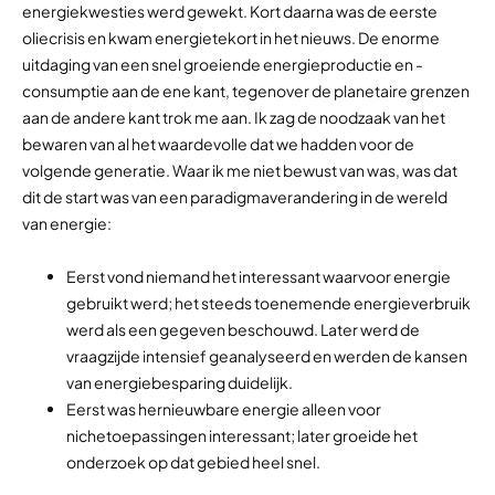
energiekwesties werd gewekt. Kort daarna was de eerste
oliecrisis en kwam energietekort in het nieuws. De enorme
uitdaging van een snel groeiende energieproductie en -
consumptie aan de ene kant, tegenover de planetaire grenzen
aan de andere kant trok me aan. Ik zag de noodzaak van het
bewaren van al het waardevolle dat we hadden voor de
volgende generatie. Waar ik me niet bewust van was, was dat
dit de start was van een paradigmaverandering in de wereld
van energie:
Eerst vond niemand het interessant waarvoor energie
gebruikt werd; het steeds toenemende energieverbruik
werd als een gegeven beschouwd. Later werd de
vraagzijde intensief geanalyseerd en werden de kansen
van energiebesparing duidelijk.
Eerst was hernieuwbare energie alleen voor
nichetoepassingen interessant; later groeide het
onderzoek op dat gebied heel snel.