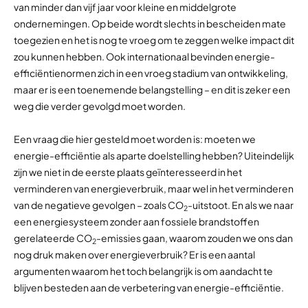
van minder dan vijf jaar voor kleine en middelgrote
ondernemingen. Op beide wordt slechts in bescheiden mate
toegezien en het is nog te vroeg om te zeggen welke impact dit
zou kunnen hebben. Ook internationaal bevinden energie-
efficiëntienormen zich in een vroeg stadium van ontwikkeling,
maar er is een toenemende belangstelling – en dit is zeker een
weg die verder gevolgd moet worden.
Een vraag die hier gesteld moet worden is: moeten we
energie-efficiëntie als aparte doelstelling hebben? Uiteindelijk
zijn we niet in de eerste plaats geïnteresseerd in het
verminderen van energieverbruik, maar wel in het verminderen
van de negatieve gevolgen – zoals CO
-uitstoot. En als we naar
2
een energiesysteem zonder aan fossiele brandstoffen
gerelateerde CO
-emissies gaan, waarom zouden we ons dan
2
nog druk maken over energieverbruik? Er is een aantal
argumenten waarom het toch belangrijk is om aandacht te
blijven besteden aan de verbetering van energie-efficiëntie.