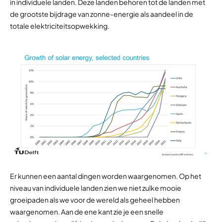
in individuele landen. Deze landen behoren tot de landen met
de grootste bijdrage van zonne-energie als aandeel in de
totale elektriciteitsopwekking.
Er kunnen een aantal dingen worden waargenomen. Op het
niveau van individuele landen zien we niet zulke mooie
groeipaden als we voor de wereld als geheel hebben
waargenomen. Aan de ene kant zie je een snelle