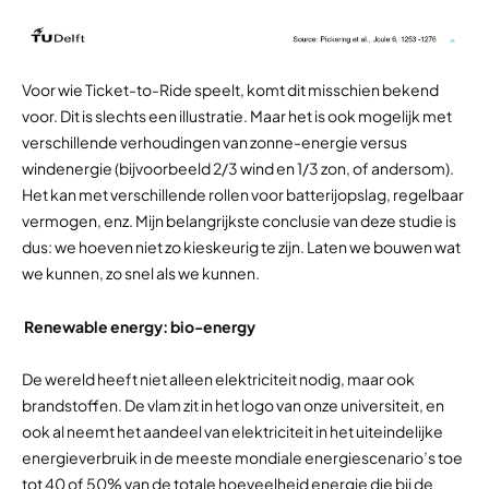
Voor wie Ticket-to-Ride speelt, komt dit misschien bekend
voor. Dit is slechts een illustratie. Maar het is ook mogelijk met
verschillende verhoudingen van zonne-energie versus
windenergie (bijvoorbeeld 2/3 wind en 1/3 zon, of andersom).
Het kan met verschillende rollen voor batterijopslag, regelbaar
vermogen, enz. Mijn belangrijkste conclusie van deze studie is
dus: we hoeven niet zo kieskeurig te zijn. Laten we bouwen wat
we kunnen, zo snel als we kunnen.
Renewable energy: bio-energy
De wereld heeft niet alleen elektriciteit nodig, maar ook
brandstoffen. De vlam zit in het logo van onze universiteit, en
ook al neemt het aandeel van elektriciteit in het uiteindelijke
energieverbruik in de meeste mondiale energiescenario’s toe
tot 40 of 50% van de totale hoeveelheid energie die bij de