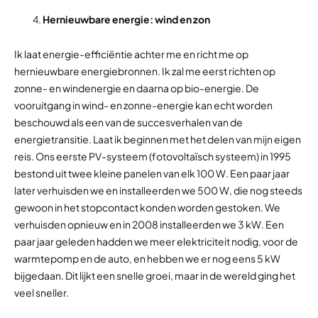
Hernieuwbare energie: wind en zon
Ik laat energie-efficiëntie achter me en richt me op
hernieuwbare energiebronnen. Ik zal me eerst richten op
zonne- en windenergie en daarna op bio-energie. De
vooruitgang in wind- en zonne-energie kan echt worden
beschouwd als een van de succesverhalen van de
energietransitie. Laat ik beginnen met het delen van mijn eigen
reis. Ons eerste PV-systeem (fotovoltaïsch systeem) in 1995
bestond uit twee kleine panelen van elk 100 W. Een paar jaar
later verhuisden we en installeerden we 500 W, die nog steeds
gewoon in het stopcontact konden worden gestoken. We
verhuisden opnieuw en in 2008 installeerden we 3 kW. Een
paar jaar geleden hadden we meer elektriciteit nodig, voor de
warmtepomp en de auto, en hebben we er nog eens 5 kW
bijgedaan. Dit lijkt een snelle groei, maar in de wereld ging het
veel sneller.