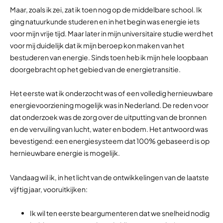
Maar, zoals ik zei, zat ik toen nog op de middelbare school. Ik
ging natuurkunde studeren en in het begin was energie iets
voor mijn vrije tijd. Maar later in mijn universitaire studie werd het
voor mij duidelijk dat ik mijn beroep kon maken van het
bestuderen van energie. Sinds toen heb ik mijn hele loopbaan
doorgebracht op het gebied van de energietransitie.
Het eerste wat ik onderzocht was of een volledig hernieuwbare
energievoorziening mogelijk was in Nederland. De reden voor
dat onderzoek was de zorg over de uitputting van de bronnen
en de vervuiling van lucht, water en bodem. Het antwoord was
bevestigend: een energiesysteem dat 100% gebaseerd is op
hernieuwbare energie is mogelijk.
Vandaag wil ik, in het licht van de ontwikkelingen van de laatste
vijftig jaar, vooruitkijken:
Ik wil ten eerste beargumenteren dat we snelheid nodig