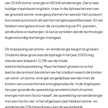
van 30 kW zonne-energie en 80 kW windenergie. Dat is naar
huidige maatstaven erg klein, maar in die tijd was het een van
de grootste zonne-energiesystemen ter wereld. Het systeem
kon zowel autonoom als aan het net gekoppeld bestaan. En we
hebben veel geleerd over de veroudering van PV-panelen,
windturbine en batterijen. Ik kan je vertellen dat de technologie
tegenwoordig veel langer meegaat.
De toepassing van zonne- en windenergie begon te groeien.
Ondanks deze groei was de bijdrage in het jaar 2000 nog
steeds zeer beperkt: 0,2% van de totale
elektriciteitsopwekking. Maar het bleef groeien en in het
laatste decennium bereikten we het stadium waarin de kosten
van wind- en zonne-energie vergelijkbaar werden met de
kosten van conventionele energieproductie. In de afgelopen
tien jaar groeide de opwekking van elektriciteit uit zonne-
energie met een factor twaalf, de opwekking van windenergie
met een factor vier. In het afgelopen jaar hebben zonne- en
windenergie 12% bijgedragen aan de wereldwijde