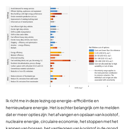
Ik richt me in deze lezing op energie-efficiëntie en
hernieuwbare energie. Het is echter belangrijk om te melden
dat er meer opties zijn: het afvangen en opslaan van koolstof,
nucleaire energie, circulaire economie, het stoppen met het
kappen van bossen, het vastleggen van koolstof in de grond,