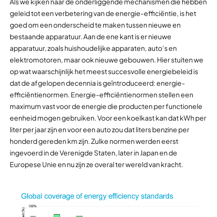
Als we kijken naar de onderliggende mechanismen die hebben
geleid tot een verbetering van de energie-efficiëntie, is het
goed om een onderscheid te maken tussen nieuwe en
bestaande apparatuur. Aan de ene kant is er nieuwe
apparatuur, zoals huishoudelijke apparaten, auto’s en
elektromotoren, maar ook nieuwe gebouwen. Hier stuiten we
op wat waarschijnlijk het meest succesvolle energiebeleid is
dat de afgelopen decennia is geïntroduceerd: energie-
efficiëntienormen. Energie-efficiëntienormen stellen een
maximum vast voor de energie die producten per functionele
eenheid mogen gebruiken. Voor een koelkast kan dat kWh per
liter per jaar zijn en voor een auto zou dat liters benzine per
honderd gereden km zijn. Zulke normen werden eerst
ingevoerd in de Verenigde Staten, later in Japan en de
Europese Unie en nu zijn ze overal ter wereld van kracht.