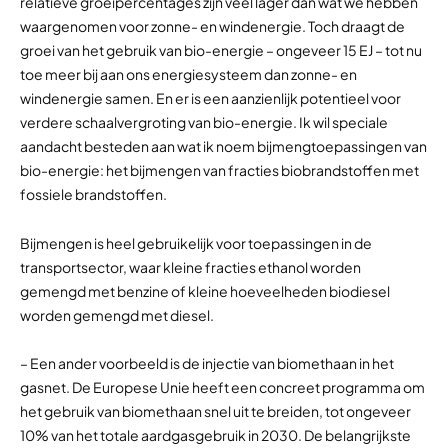
relatieve groeipercentages zijn veel lager dan wat we hebben
waargenomen voor zonne- en windenergie. Toch draagt de
groei van het gebruik van bio-energie – ongeveer 15 EJ – tot nu
toe meer bij aan ons energiesysteem dan zonne- en
windenergie samen. En er is een aanzienlijk potentieel voor
verdere schaalvergroting van bio-energie. Ik wil speciale
aandacht besteden aan wat ik noem bijmengtoepassingen van
bio-energie: het bijmengen van fracties biobrandstoffen met
fossiele brandstoffen.
Bijmengen is heel gebruikelijk voor toepassingen in de
transportsector, waar kleine fracties ethanol worden
gemengd met benzine of kleine hoeveelheden biodiesel
worden gemengd met diesel.
– Een ander voorbeeld is de injectie van biomethaan in het
gasnet. De Europese Unie heeft een concreet programma om
het gebruik van biomethaan snel uit te breiden, tot ongeveer
10% van het totale aardgasgebruik in 2030. De belangrijkste