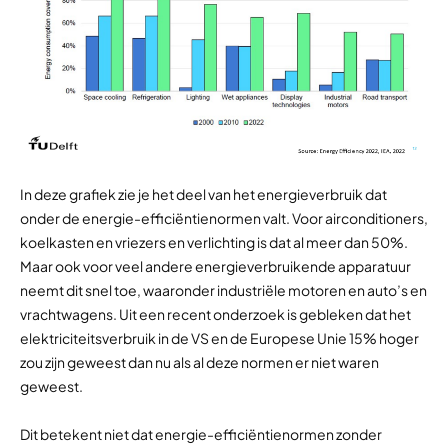
In deze grafiek zie je het deel van het energieverbruik dat
onder de energie-efficiëntienormen valt. Voor airconditioners,
koelkasten en vriezers en verlichting is dat al meer dan 50%.
Maar ook voor veel andere energieverbruikende apparatuur
neemt dit snel toe, waaronder industriële motoren en auto’s en
vrachtwagens. Uit een recent onderzoek is gebleken dat het
elektriciteitsverbruik in de VS en de Europese Unie 15% hoger
zou zijn geweest dan nu als al deze normen er niet waren
geweest.
Dit betekent niet dat energie-efficiëntienormen zonder