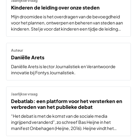
Jaarlijkse vraag
Kinderen de leiding over onze steden
Mijn droomidee is het overdragen van de bevoegdheid
voor het plannen, ontwerpen en beheren van steden aan
kinderen. Stel je voor dat kinderen een tijdje de leiding
hebben over onze steden en wij, volwassenen, met hen
samenwerken om onze steden…
Auteur
Daniëlle Arets
Daniëlle Arets is lector Journalistiek en Verantwoorde
innovatie bij Fontys Journalistiek.
Jaarlijkse vraag
Debatlab: een platform voor het versterken en
verbreden van het publieke debat
“Het debat is met de komst van de sociale media
ingrijpend veranderd”, zo schreef Bas Heijne in het
manifest Onbehagen (Heijne, 2016). Heijne vindt het
publieke debat er niet genuanceerder op geworden. “Het