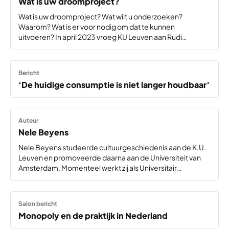
Wat is uw droomproject?
Wat is uw droomproject? Wat wilt u onderzoeken?
Waarom? Wat is er voor nodig om dat te kunnen
uitvoeren? In april 2023 vroeg KU Leuven aan Rudi
d’Hooge wat zijn ultieme droom was. Hij antwoordde dat
hij Lucy tot leven…
Bericht
‘De huidige consumptie is niet langer houdbaar’
Auteur
Nele Beyens
Nele Beyens studeerde cultuurgeschiedenis aan de K.U.
Leuven en promoveerde daarna aan de Universiteit van
Amsterdam. Momenteel werkt zij als Universitair
Docent cultuurgeschiedenis aan de Open Universiteit.
Haar onderzoek spitst zich toe op de medische
geschiedenis. Eerder publiceerde zij onder meer…
Salon bericht
Monopoly en de praktijk in Nederland