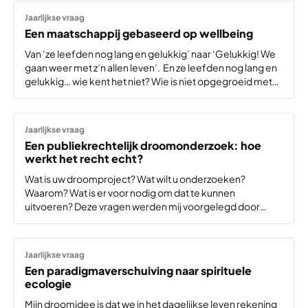
Jaarlijkse vraag
Een maatschappij gebaseerd op wellbeing
Van ‘ze leefden nog lang en gelukkig’ naar ‘Gelukkig! We
gaan weer met z’n allen leven’. En ze leefden nog lang en
gelukkig… wie kent het niet? Wie is niet opgegroeid met
dit fantasierijke einde van verhalen en sprookjes? In…
Jaarlijkse vraag
Een publiekrechtelijk droomonderzoek: hoe
werkt het recht echt?
Wat is uw droomproject? Wat wilt u onderzoeken?
Waarom? Wat is er voor nodig om dat te kunnen
uitvoeren? Deze vragen werden mij voorgelegd door
beste-id met het nadrukkelijke verzoek ‘out of the box’ te
denken. Het gaat om vragen…
Jaarlijkse vraag
Een paradigmaverschuiving naar spirituele
ecologie
Mijn droomidee is dat we in het dagelijkse leven rekening