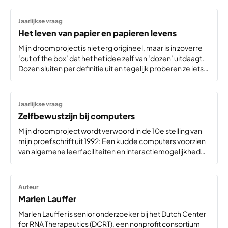
probleem is niet de toon van het…
Jaarlijkse vraag
Het leven van papier en papieren levens
Mijn droomproject is niet erg origineel, maar is in zoverre
‘out of the box’ dat het het idee zelf van ‘dozen’ uitdaagt.
Dozen sluiten per definitie uit en tegelijk proberen ze iets
te bewaren en te bevatten. Deze tegenstrijdige
impulsen…
Jaarlijkse vraag
Zelfbewustzijn bij computers
Mijn droomproject wordt verwoord in de 10e stelling van
mijn proefschrift uit 1992: Een kudde computers voorzien
van algemene leerfaciliteiten en interactiemogelijkheden
met de omgeving moet in principe in staat geacht worden
om een vorm van zelfbewustzijn te ontwikkelen. Het zou…
Auteur
Marlen Lauffer
Marlen Lauffer is senior onderzoeker bij het Dutch Center
for RNA Therapeutics (DCRT), een nonprofit consortium