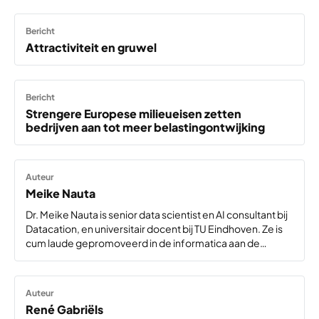
Bericht
Attractiviteit en gruwel
Bericht
Strengere Europese milieueisen zetten
bedrijven aan tot meer belastingontwijking
Auteur
Meike Nauta
Dr. Meike Nauta is senior data scientist en AI consultant bij
Datacation, en universitair docent bij TU Eindhoven. Ze is
cum laude gepromoveerd in de informatica aan de
Universiteit Twente en gespecialiseerd in uitlegbare
kunstmatige intelligentie (explainable AI).
LinkedIn: https://www.linkedin.com/in/meikenauta/.
Auteur
Een…
René Gabriëls