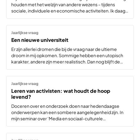
houden met het welzijn van andere wezens – tijdens
sociale, individuele en economische activiteiten. Ik daag
ons uit om af te stappen van ons antropocentrisch
denken, waarin we de mens…
Jaarlijkse vraag
Een nieuwe universiteit
Er zijn allerlei dromen die bij de vraag naar de ultieme
droom in mij opkomen. Sommige hebben een utopisch
karakter, andere zijn meer realistisch. Dan nog blijft de
vraag over hoe ik dit kan gaan realiseren en met wie?
Hebben…
Jaarlijkse vraag
Leren van activisten: wat houdt de hoop
levend?
Doceren over en onderzoek doen naar hedendaagse
onderwerpen kan een sombere aangelegenheid zijn. In
mijn seminar over ‘Media en sociaal-culturele
verandering’ ontmoet ik bijvoorbeeld jonge mensen die
zich zorgen maken over de klimaatcrisis en over de steeds
grotere rol van…