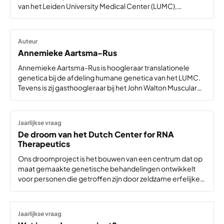
van het Leiden University Medical Center (LUMC),
Radboudumc (Nijmegen) en Erasmus MC (Rotterdam).
Auteur
Annemieke Aartsma-Rus
Annemieke Aartsma-Rus is hoogleraar translationele
genetica bij de afdeling humane genetica van het LUMC.
Tevens is zij gasthoogleraar bij het John Walton Muscular
Dystrophy Research Center bij het Institute of Genetic
Medicine van de Universiteit van Newcastle. In 2014 trad…
Jaarlijkse vraag
De droom van het Dutch Center for RNA
Therapeutics
Ons droomproject is het bouwen van een centrum dat op
maat gemaakte genetische behandelingen ontwikkelt
voor personen die getroffen zijn door zeldzame erfelijke
aandoeningen, en uiteindelijk de kwaliteit van leven voor
deze patiënten verbetert in Nederland en daarbuiten. Een
zeldzame…
Jaarlijkse vraag