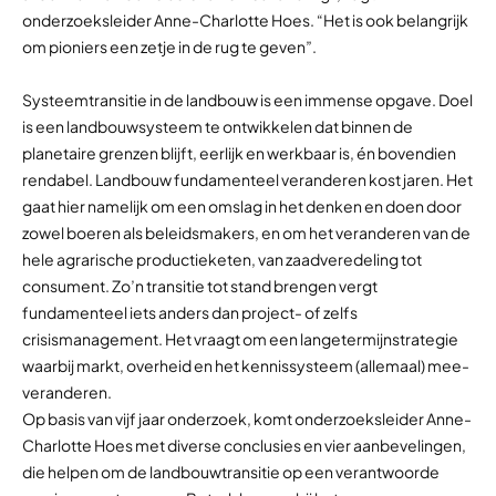
onderzoeksleider Anne-Charlotte Hoes. “Het is ook belangrijk
om pioniers een zetje in de rug te geven”.
Systeemtransitie in de landbouw is een immense opgave. Doel
is een landbouwsysteem te ontwikkelen dat binnen de
planetaire grenzen blijft, eerlijk en werkbaar is, én bovendien
rendabel. Landbouw fundamenteel veranderen kost jaren. Het
gaat hier namelijk om een omslag in het denken en doen door
zowel boeren als beleidsmakers, en om het veranderen van de
hele agrarische productieketen, van zaadveredeling tot
consument. Zo’n transitie tot stand brengen vergt
fundamenteel iets anders dan project- of zelfs
crisismanagement. Het vraagt om een langetermijnstrategie
waarbij markt, overheid en het kennissysteem (allemaal) mee-
veranderen.
Op basis van vijf jaar onderzoek, komt onderzoeksleider Anne-
Charlotte Hoes met diverse conclusies en vier aanbevelingen,
die helpen om de landbouwtransitie op een verantwoorde