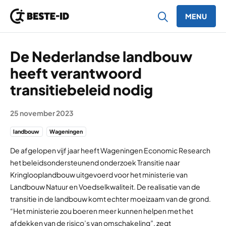
MENU
Ga naar inhoud
De Nederlandse landbouw
heeft verantwoord
transitiebeleid nodig
25 november 2023
landbouw
Wageningen
De afgelopen vijf jaar heeft Wageningen Economic Research
het beleidsondersteunend onderzoek Transitie naar
Kringlooplandbouw uitgevoerd voor het ministerie van
Landbouw Natuur en Voedselkwaliteit. De realisatie van de
transitie in de landbouw komt echter moeizaam van de grond.
“Het ministerie zou boeren meer kunnen helpen met het
afdekken van de risico’s van omschakeling”, zegt