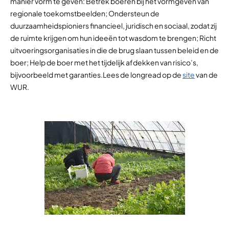
manier vorm te geven: Betrek boeren bij het vormgeven van
regionale toekomstbeelden; Ondersteun de
duurzaamheidspioniers financieel, juridisch en sociaal, zodat zij
de ruimte krijgen om hun ideeën tot wasdom te brengen; Richt
uitvoeringsorganisaties in die de brug slaan tussen beleid en de
boer; Help de boer met het tijdelijk afdekken van risico’s,
bijvoorbeeld met garanties.Lees de longread op de
site
van de
WUR.