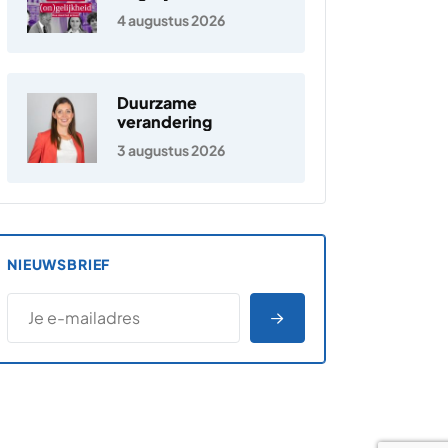
Nederland
4 augustus 2026
Duurzame
verandering
3 augustus 2026
NIEUWSBRIEF
*
E-MAILADRES
*
"
" geeft vereiste velden aan
AANMELDEN