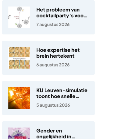
Het probleem van
cocktailparty’s voor
hoortoestellen
7 augustus 2026
Hoe expertise het
brein hertekent
6 augustus 2026
KU Leuven-simulatie
toont hoe snelle
elektronen in de
5 augustus 2026
zonnewind ontstaan
Gender en
ongelijkheid in