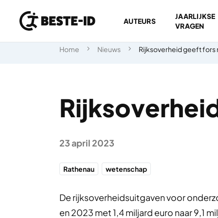
JAARLIJKSE
AUTEURS
VRAGEN
Ga naar inhoud
Home
Nieuws
Rijksoverheid geeft fors
Rijksoverheid
23 april 2023
Rathenau
wetenschap
De rijksoverheidsuitgaven voor onderz
en 2023 met 1,4 miljard euro naar 9,1 mil