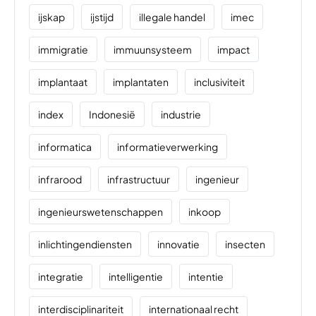
ijskap
ijstijd
illegale handel
imec
immigratie
immuunsysteem
impact
implantaat
implantaten
inclusiviteit
index
Indonesië
industrie
informatica
informatieverwerking
infrarood
infrastructuur
ingenieur
ingenieurswetenschappen
inkoop
inlichtingendiensten
innovatie
insecten
integratie
intelligentie
intentie
interdisciplinariteit
internationaal recht