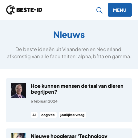
MENU
Ga naar inhoud
Nieuws
De beste ideeën uit Vlaanderen en Nederland,
afkomstig van alle faculteiten: alpha, bèta en gamma.
Hoe kunnen mensen de taal van dieren
begrijpen?
6 februari 2024
AI
cognitie
jaarlijkse vraag
Nieuwe hoogleraar ‘Technology