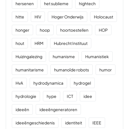
hersenen
het sublieme
hightech
hitte
HIV
Hoger Onderwijs
Holocaust
honger
hoop
hoortoestellen
HOP
hout
HRM
Hubrecht Instituut
Huizingalezing
humanisme
Humanistiek
humanitarisme
humanoïde robots
humor
HvA
hydrodynamica
hydrogel
hydrologie
hype
ICT
idee
ideeën
ideeëngeneratoren
ideeëngeschiedenis
identiteit
IEEE