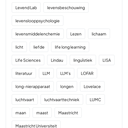
Levend Lab
levensbeschouwing
levenslooppsychologie
levensmiddelenchemie
Lezen
lichaam
licht
liefde
life long learning
Life Sciences
Lindau
linguïstiek
LISA
literatuur
LLM
LLM's
LOFAR
long-nierapparaat
longen
Lovelace
luchtvaart
luchtvaarttechniek
LUMC
maan
maast
Maastricht
Maastricht Universiteit