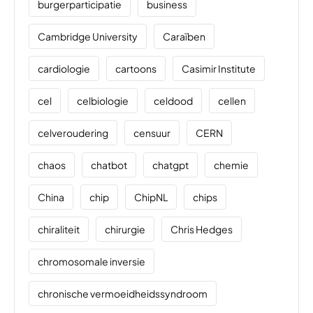
burgerparticipatie
business
Cambridge University
Caraïben
cardiologie
cartoons
Casimir Institute
cel
celbiologie
celdood
cellen
celveroudering
censuur
CERN
chaos
chatbot
chatgpt
chemie
China
chip
ChipNL
chips
chiraliteit
chirurgie
Chris Hedges
chromosomale inversie
chronische vermoeidheidssyndroom