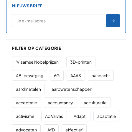
NIEUWSBRIEF
*
E-MAILADRES
*
"
" geeft vereiste velden aan
AANME
FILTER OP CATEGORIE
'Vlaamse Nobelprijzen'
3D-printen
4B-beweging
6G
AAAS
aandacht
aardmetalen
aardwetenschappen
acceptatie
accountancy
acculturatie
activisme
Ad Valvas
Adapt!
adaptatie
advocaten
AfD
affectief