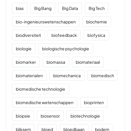
bias
Big Bang
Big Data
Big Tech
bio-ingenieurswetenschappen
biochemie
biodiversiteit
biofeedback
biofysica
biologie
biologische psychologie
biomarker
biomassa
biomateriaal
biomaterialen
biomechanica
biomedisch
biomedische technologie
biomedische wetenschappen
bioprinten
biopsie
biosensor
biotechnologie
bliksem
bloed
bloedbaan
bodem