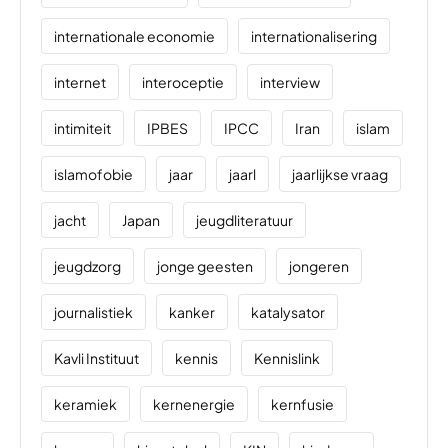
internationale economie
internationalisering
internet
interoceptie
interview
intimiteit
IPBES
IPCC
Iran
islam
islamofobie
jaar
jaarl
jaarlijkse vraag
jacht
Japan
jeugdliteratuur
jeugdzorg
jonge geesten
jongeren
journalistiek
kanker
katalysator
Kavli Instituut
kennis
Kennislink
keramiek
kernenergie
kernfusie