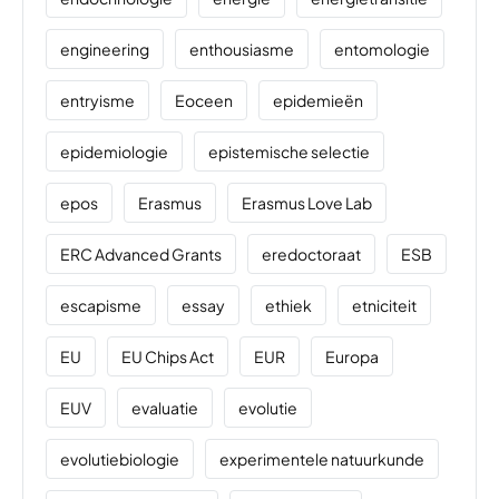
engineering
enthousiasme
entomologie
entryisme
Eoceen
epidemieën
epidemiologie
epistemische selectie
epos
Erasmus
Erasmus Love Lab
ERC Advanced Grants
eredoctoraat
ESB
escapisme
essay
ethiek
etniciteit
EU
EU Chips Act
EUR
Europa
EUV
evaluatie
evolutie
evolutiebiologie
experimentele natuurkunde