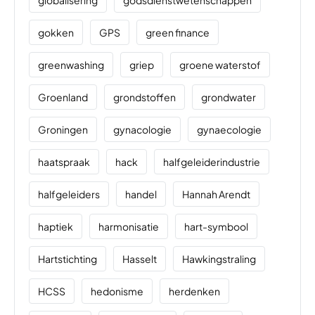
globalisering
godsdienstwetenschappen
gokken
GPS
green finance
greenwashing
griep
groene waterstof
Groenland
grondstoffen
grondwater
Groningen
gynacologie
gynaecologie
haatspraak
hack
halfgeleiderindustrie
halfgeleiders
handel
Hannah Arendt
haptiek
harmonisatie
hart-symbool
Hartstichting
Hasselt
Hawkingstraling
HCSS
hedonisme
herdenken