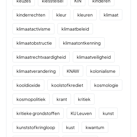
keuzes
kiesstelsel
KIN
kinderen
kinderrechten
kleur
kleuren
klimaat
klimaatactivisme
klimaatbeleid
klimaatobstructie
klimaatontkenning
klimaatrechtvaardigheid
klimaatveiligheid
klimaatverandering
KNAW
kolonialisme
kooldioxide
koolstofkrediet
kosmologie
kosmopolitiek
krant
kritiek
kritieke grondstoffen
KU Leuven
kunst
kunststofkringloop
kust
kwantum