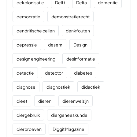
dekolonisatie
Delft
Delta
dementie
democratie
demonstratierecht
dendritische cellen
denkfouten
depressie
desem
Design
design engineering
desinformatie
detectie
detector
diabetes
diagnose
diagnostiek
didactiek
dieet
dieren
dierenwelzijn
diergebruik
diergeneeskunde
dierproeven
Diggit Magazine