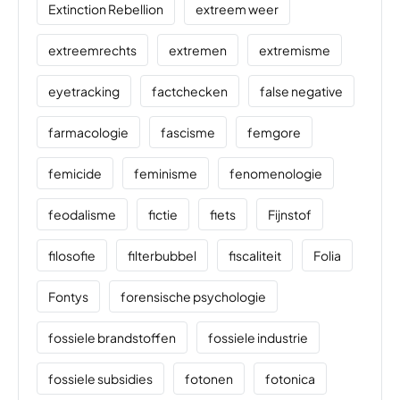
Extinction Rebellion
extreem weer
extreemrechts
extremen
extremisme
eyetracking
factchecken
false negative
farmacologie
fascisme
femgore
femicide
feminisme
fenomenologie
feodalisme
fictie
fiets
Fijnstof
filosofie
filterbubbel
fiscaliteit
Folia
Fontys
forensische psychologie
fossiele brandstoffen
fossiele industrie
fossiele subsidies
fotonen
fotonica