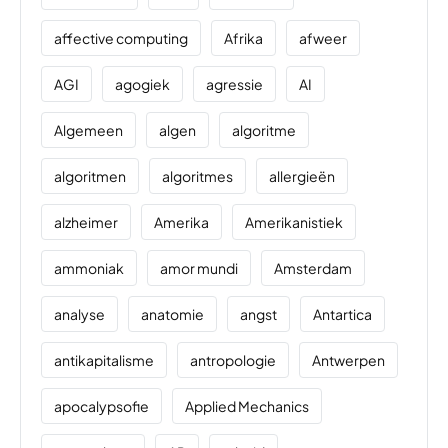
affective computing
Afrika
afweer
AGI
agogiek
agressie
AI
Algemeen
algen
algoritme
algoritmen
algoritmes
allergieën
alzheimer
Amerika
Amerikanistiek
ammoniak
amor mundi
Amsterdam
analyse
anatomie
angst
Antartica
antikapitalisme
antropologie
Antwerpen
apocalypsofie
Applied Mechanics