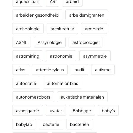
aquacultuur
AR
arbeid
arbeid en gezondheid
arbeidsmigranten
archeologie
architectuur
armoede
ASML
Assyriologie
astrobiologie
astromining
astronomie
asymmetrie
atlas
attentiecylcus
audit
autisme
autocratie
automation bias
autonome robots
auxetische materialen
avant garde
avatar
Babbage
baby's
babylab
bacterie
bacteriën