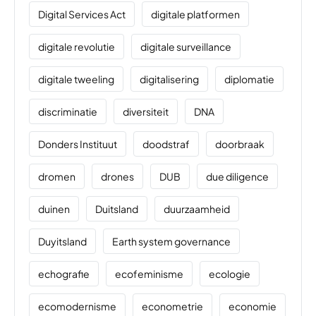
Digital Services Act
digitale platformen
digitale revolutie
digitale surveillance
digitale tweeling
digitalisering
diplomatie
discriminatie
diversiteit
DNA
Donders Instituut
doodstraf
doorbraak
dromen
drones
DUB
due diligence
duinen
Duitsland
duurzaamheid
Duyitsland
Earth system governance
echografie
ecofeminisme
ecologie
ecomodernisme
econometrie
economie