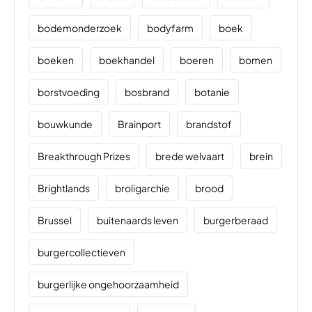
bodemonderzoek
bodyfarm
boek
boeken
boekhandel
boeren
bomen
borstvoeding
bosbrand
botanie
bouwkunde
Brainport
brandstof
Breakthrough Prizes
brede welvaart
brein
Brightlands
broligarchie
brood
Brussel
buitenaards leven
burgerberaad
burgercollectieven
burgerlijke ongehoorzaamheid