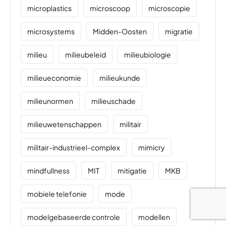
microplastics
microscoop
microscopie
microsystems
Midden-Oosten
migratie
milieu
milieubeleid
milieubiologie
milieueconomie
milieukunde
milieunormen
milieuschade
milieuwetenschappen
militair
militair-industrieel-complex
mimicry
mindfullness
MIT
mitigatie
MKB
mobiele telefonie
mode
modelgebaseerde controle
modellen