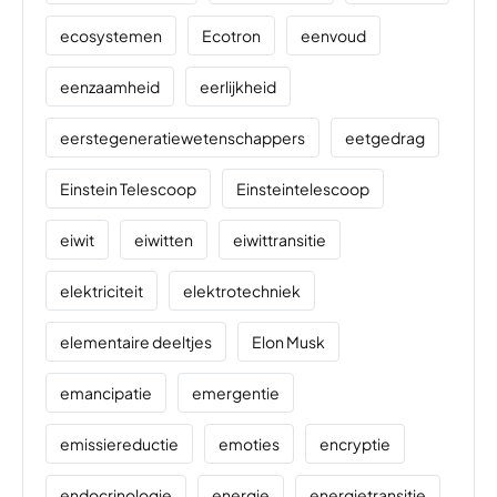
ecosystemen
Ecotron
eenvoud
eenzaamheid
eerlijkheid
eerstegeneratiewetenschappers
eetgedrag
Einstein Telescoop
Einsteintelescoop
eiwit
eiwitten
eiwittransitie
elektriciteit
elektrotechniek
elementaire deeltjes
Elon Musk
emancipatie
emergentie
emissiereductie
emoties
encryptie
endocrinologie
energie
energietransitie