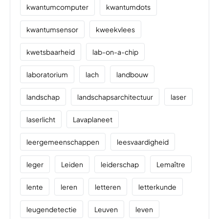
kwantumcomputer
kwantumdots
kwantumsensor
kweekvlees
kwetsbaarheid
lab-on-a-chip
laboratorium
lach
landbouw
landschap
landschapsarchitectuur
laser
laserlicht
Lavaplaneet
leergemeenschappen
leesvaardigheid
leger
Leiden
leiderschap
Lemaître
lente
leren
letteren
letterkunde
leugendetectie
Leuven
leven