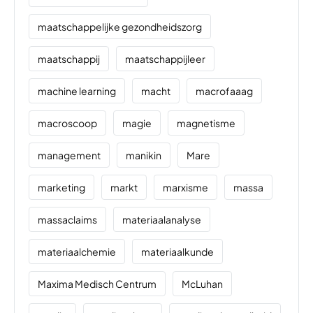
maatschappelijke gezondheidszorg
maatschappij
maatschappijleer
machine learning
macht
macrofaaag
macroscoop
magie
magnetisme
management
manikin
Mare
marketing
markt
marxisme
massa
massaclaims
materiaalanalyse
materiaalchemie
materiaalkunde
Maxima Medisch Centrum
McLuhan