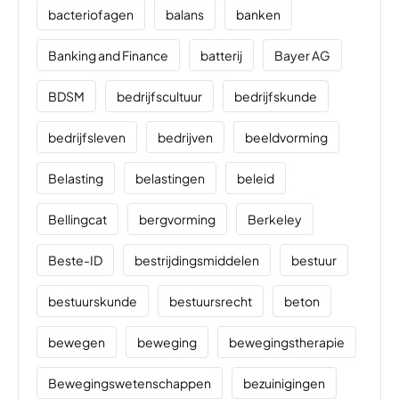
bacteriofagen
balans
banken
Banking and Finance
batterij
Bayer AG
BDSM
bedrijfscultuur
bedrijfskunde
bedrijfsleven
bedrijven
beeldvorming
Belasting
belastingen
beleid
Bellingcat
bergvorming
Berkeley
Beste-ID
bestrijdingsmiddelen
bestuur
bestuurskunde
bestuursrecht
beton
bewegen
beweging
bewegingstherapie
Bewegingswetenschappen
bezuinigingen