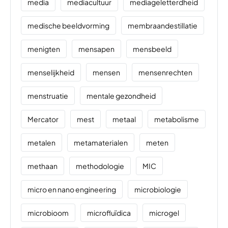
media
mediacultuur
mediageletterdheid
medische beeldvorming
membraandestillatie
menigten
mensapen
mensbeeld
menselijkheid
mensen
mensenrechten
menstruatie
mentale gezondheid
Mercator
mest
metaal
metabolisme
metalen
metamaterialen
meten
methaan
methodologie
MIC
micro en nano engineering
microbiologie
microbioom
microfluïdica
microgel