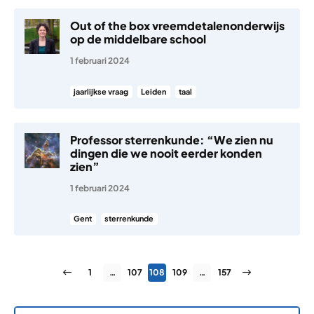
Out of the box vreemdetalenonderwijs
op de middelbare school
1 februari 2024
jaarlijkse vraag
Leiden
taal
Professor sterrenkunde: “We zien nu
dingen die we nooit eerder konden
zien”
1 februari 2024
Gent
sterrenkunde
Berichten paginering
Vorige pagina
Pagina
Pagina
Pagina
Pagina
Pagina
Volgende pagin
1
…
107
108
109
…
157