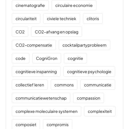
cinematografie
circulaire economie
circulariteit
civiele techniek
clitoris
CO2
CO2-afvang en opslag
CO2-compensatie
cocktailpartyprobleem
code
CogniGron
cognitie
cognitieve inspanning
cognitieve psychologie
collectief leren
commons
communicatie
communicatiewetenschap
compassion
complexe moleculaire systemen
complexiteit
composiet
compromis