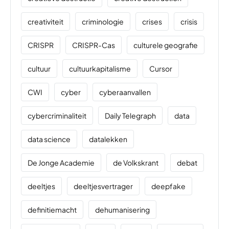
creativiteit
criminologie
crises
crisis
CRISPR
CRISPR-Cas
culturele geografie
cultuur
cultuurkapitalisme
Cursor
CWI
cyber
cyberaanvallen
cybercriminaliteit
Daily Telegraph
data
data science
datalekken
De Jonge Academie
de Volkskrant
debat
deeltjes
deeltjesvertrager
deepfake
definitiemacht
dehumanisering