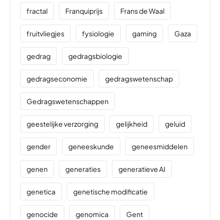
fractal
Franquiprijs
Frans de Waal
fruitvliegjes
fysiologie
gaming
Gaza
gedrag
gedragsbiologie
gedragseconomie
gedragswetenschap
Gedragswetenschappen
geestelijke verzorging
gelijkheid
geluid
gender
geneeskunde
geneesmiddelen
genen
generaties
generatieve AI
genetica
genetische modificatie
genocide
genomica
Gent