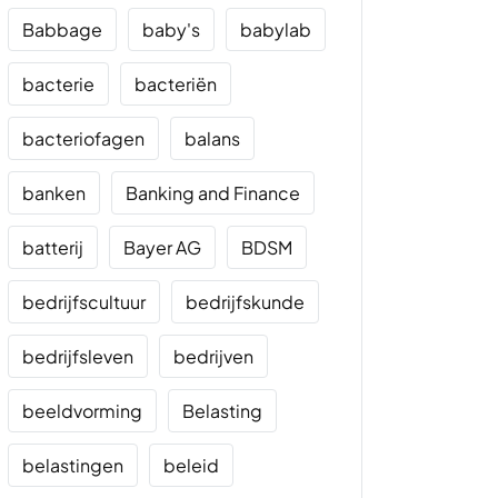
Babbage
baby's
babylab
bacterie
bacteriën
bacteriofagen
balans
banken
Banking and Finance
batterij
Bayer AG
BDSM
bedrijfscultuur
bedrijfskunde
bedrijfsleven
bedrijven
beeldvorming
Belasting
belastingen
beleid