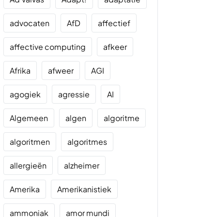
advocaten
AfD
affectief
affective computing
afkeer
Afrika
afweer
AGI
agogiek
agressie
AI
Algemeen
algen
algoritme
algoritmen
algoritmes
allergieën
alzheimer
Amerika
Amerikanistiek
ammoniak
amor mundi