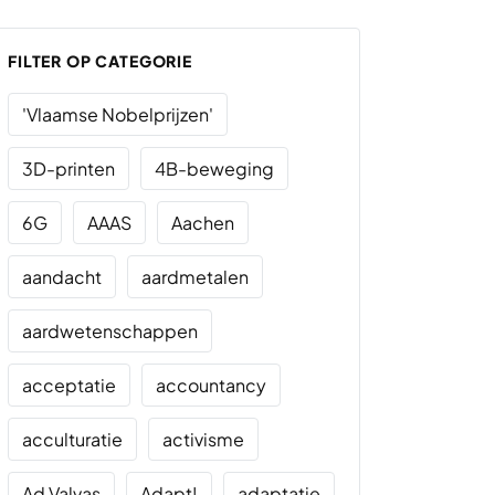
FILTER OP CATEGORIE
'Vlaamse Nobelprijzen'
3D-printen
4B-beweging
6G
AAAS
Aachen
aandacht
aardmetalen
aardwetenschappen
acceptatie
accountancy
acculturatie
activisme
Ad Valvas
Adapt!
adaptatie