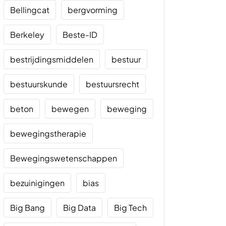
Bellingcat
bergvorming
Berkeley
Beste-ID
bestrijdingsmiddelen
bestuur
bestuurskunde
bestuursrecht
beton
bewegen
beweging
bewegingstherapie
Bewegingswetenschappen
bezuinigingen
bias
Big Bang
Big Data
Big Tech