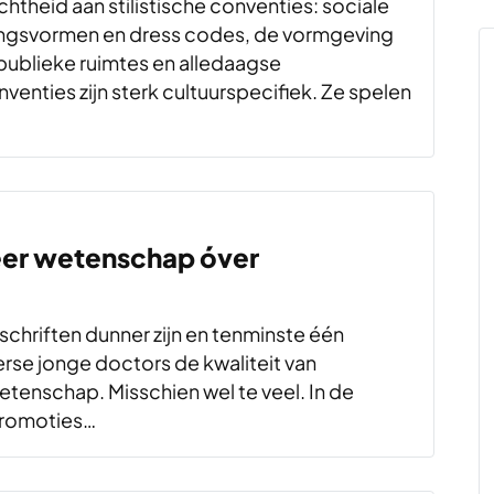
theid aan stilistische conventies: sociale
ngsvormen en dress codes, de vormgeving
publieke ruimtes en alledaagse
venties zijn sterk cultuurspecifiek. Ze spelen
er wetenschap óver
chriften dunner zijn en tenminste één
rse jonge doctors de kwaliteit van
tenschap. Misschien wel te veel. In de
promoties…