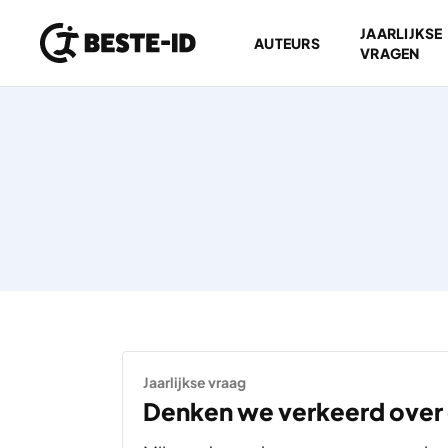
JAARLIJKSE
AUTEURS
VRAGEN
Ga naar inhoud
Jaarlijkse vraag
Denken we verkeerd over c